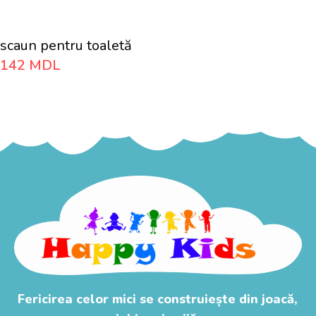
scaun pentru toaletă
142
MDL
Adaugă În Coș
Fericirea celor mici se construiește din joacă,