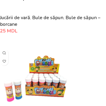
Jucării de vară
,
Bule de săpun
,
Bule de săpun –
borcane
25
MDL
Adaugă În Coș