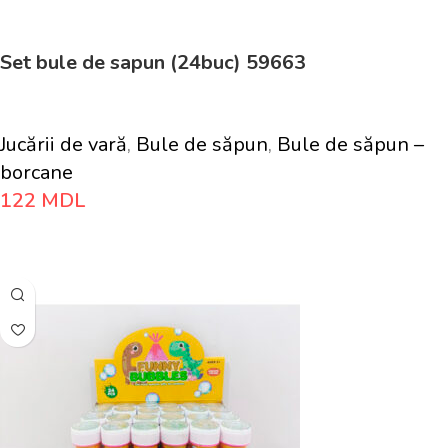
Set bule de sapun (24buc) 59663
Jucării de vară
,
Bule de săpun
,
Bule de săpun –
borcane
122
MDL
Adaugă În Coș