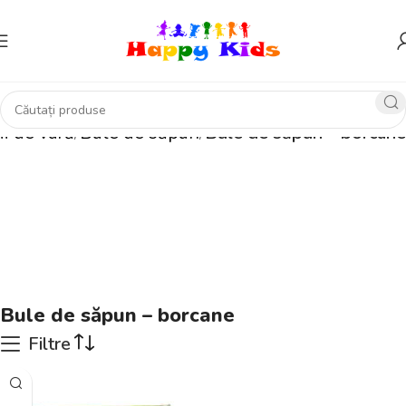
ii de vară
Bule de săpun
Bule de săpun – borcane
Bule de săpun – borcane
Filtre