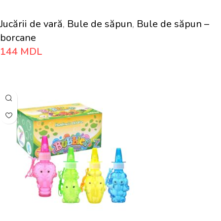
Jucării de vară
,
Bule de săpun
,
Bule de săpun –
borcane
144
MDL
Adaugă În Coș