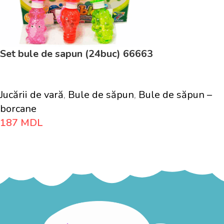
Set bule de sapun (24buc) 66663
Jucării de vară
,
Bule de săpun
,
Bule de săpun –
borcane
187
MDL
Adaugă În Coș