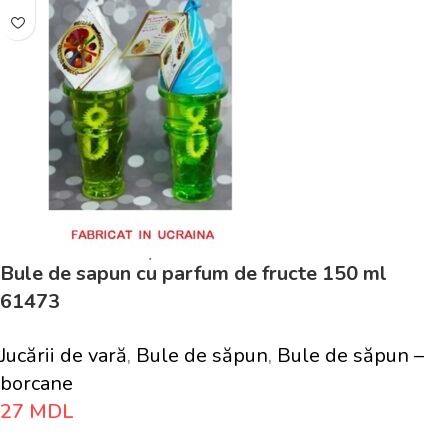
Bule de sapun cu parfum de fructe 150 ml
61473
Jucării de vară
,
Bule de săpun
,
Bule de săpun –
borcane
27
MDL
Adaugă În Coș