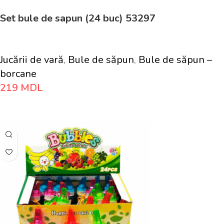
Set bule de sapun (24 buc) 53297
Jucării de vară
,
Bule de săpun
,
Bule de săpun –
borcane
219
MDL
Adaugă În Coș