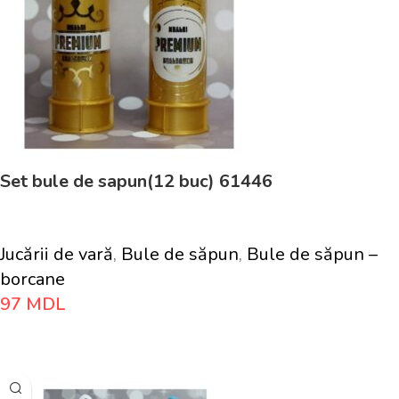
Set bule de sapun(12 buc) 61446
Jucării de vară
,
Bule de săpun
,
Bule de săpun –
borcane
97
MDL
Adaugă În Coș