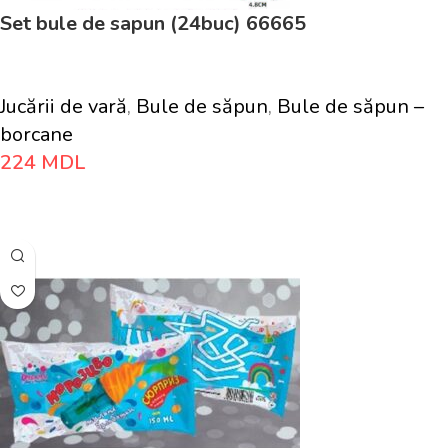
Set bule de sapun (24buc) 66665
Jucării de vară
,
Bule de săpun
,
Bule de săpun –
borcane
224
MDL
Adaugă În Coș