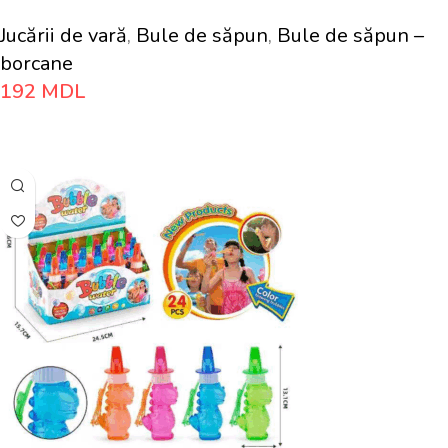
Jucării de vară
,
Bule de săpun
,
Bule de săpun –
borcane
192
MDL
Adaugă În Coș