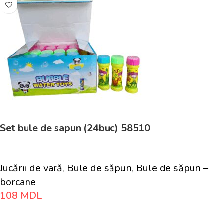
Set bule de sapun (24buc) 58510
Jucării de vară
,
Bule de săpun
,
Bule de săpun –
borcane
108
MDL
Adaugă În Coș