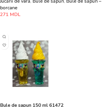
Jucării de vară
,
Bule de săpun
,
Bule de săpun –
borcane
271
MDL
Adaugă În Coș
Bule de sapun 150 ml 61472