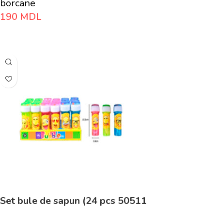
borcane
190
MDL
Adaugă În Coș
Set bule de sapun (24 pcs 50511