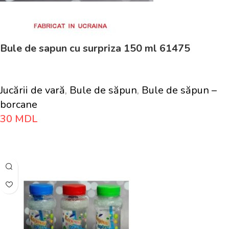
Bule de sapun cu surpriza 150 ml 61475
Jucării de vară
,
Bule de săpun
,
Bule de săpun –
borcane
30
MDL
Adaugă În Coș