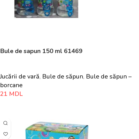
Bule de sapun 150 ml 61469
Jucării de vară
,
Bule de săpun
,
Bule de săpun –
borcane
21
MDL
Adaugă În Coș