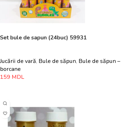
Set bule de sapun (24buc) 59931
Jucării de vară
,
Bule de săpun
,
Bule de săpun –
borcane
159
MDL
Adaugă În Coș