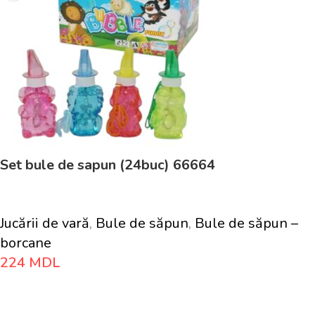
Set bule de sapun (24buc) 66664
Jucării de vară
,
Bule de săpun
,
Bule de săpun –
borcane
224
MDL
Adaugă În Coș