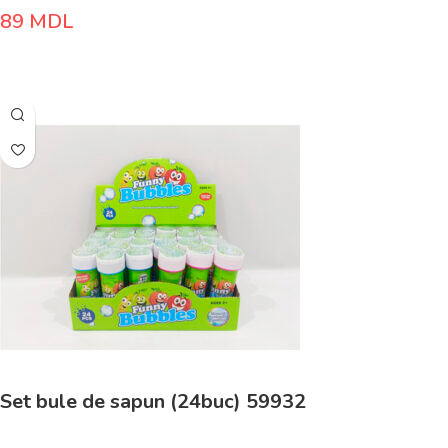
89
MDL
Adaugă În Coș
Set bule de sapun (24buc) 59932