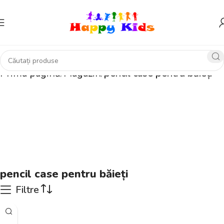
Prima pagină
Magazin
pencil case pentru băieți
pencil case pentru băieți
Filtre