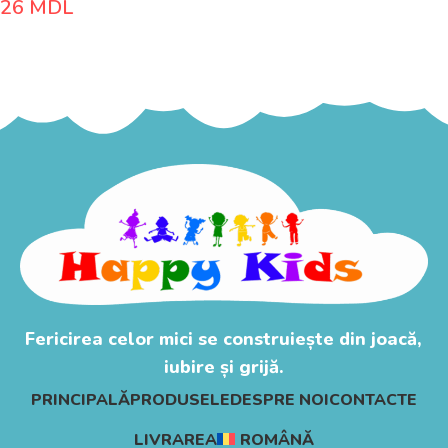
26
MDL
Adaugă În Coș
Fericirea celor mici se construiește din joacă,
iubire și grijă.
PRINCIPALĂ
PRODUSELE
DESPRE NOI
CONTACTE
LIVRAREA
ROMÂNĂ