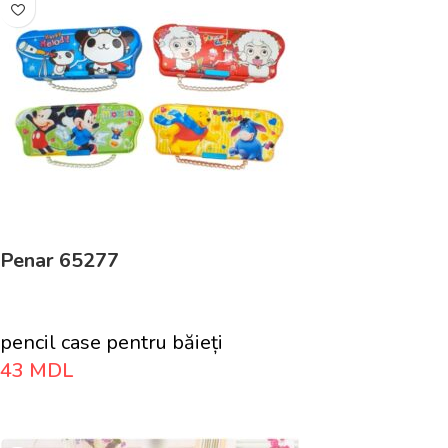
Penar 65277
pencil case pentru băieți
43
MDL
Adaugă În Coș