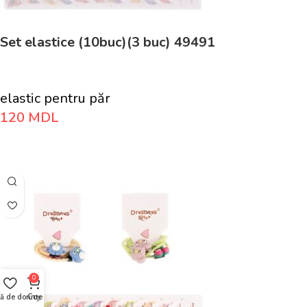
Set elastice (10buc)(3 buc) 49491
elastic pentru păr
120
MDL
Adaugă În Coș
0
tă de dorințe
Coș