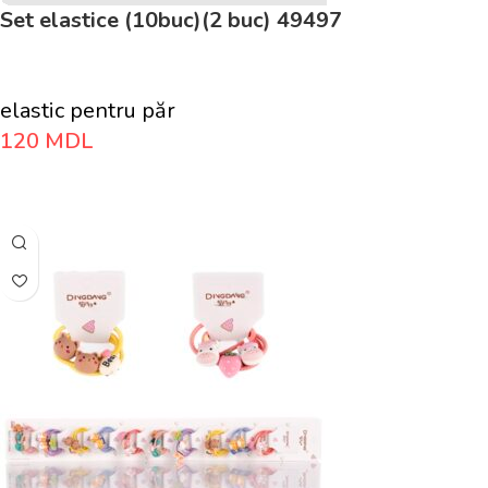
Set elastice (10buc)(2 buc) 49497
elastic pentru păr
120
MDL
Adaugă În Coș