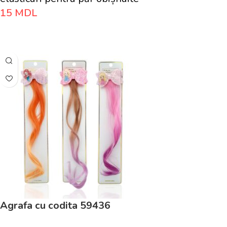
15
MDL
Adaugă În Coș
Agrafa cu codita 59436