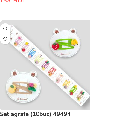
133
MDL
Adaugă În Coș
Set agrafe (10buc) 49494