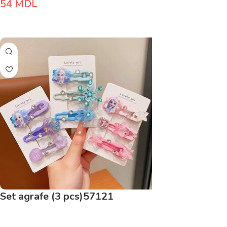
54
MDL
Adaugă În Coș
Set agrafe (3 pcs)57121