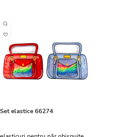
Adaugă În Coș
Set elastice 66274
elasticuri pentru păr obișnuite