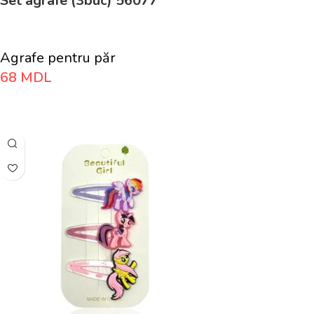
Set agrafe (3buc) 56077
Agrafe pentru păr
68
MDL
Adaugă În Coș