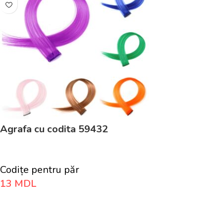
Agrafa cu codita 59432
Codițe pentru păr
13
MDL
Adaugă În Coș