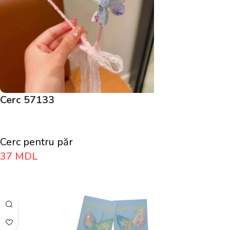
Cerc 57133
Cerc pentru păr
37
MDL
Adaugă În Coș