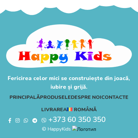
Fericirea celor mici se construiește din joacă,
iubire și grijă.
PRINCIPALĂ
PRODUSELE
DESPRE NOI
CONTACTE
LIVRAREA
ROMÂNĂ
+373 60 350 350
© HappyKids