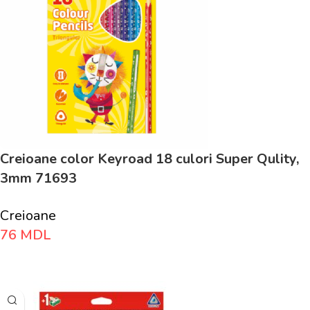
Creioane color Keyroad 18 culori Super Qulity,
3mm 71693
Creioane
76
MDL
Adaugă În Coș