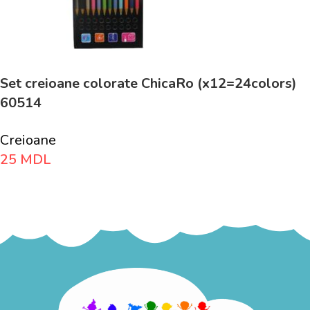
Set creioane colorate ChicaRo (x12=24colors)
60514
Creioane
25
MDL
Adaugă În Coș