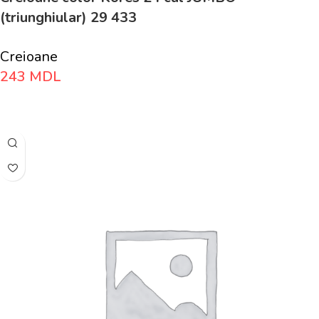
(triunghiular) 29 433
Creioane
243
MDL
Adaugă În Coș