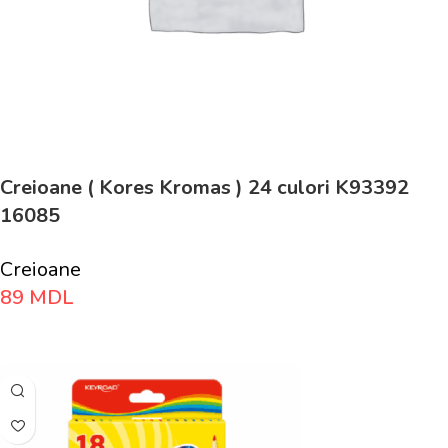
Creioane ( Kores Kromas ) 24 culori K93392
16085
Creioane
89
MDL
Adaugă În Coș