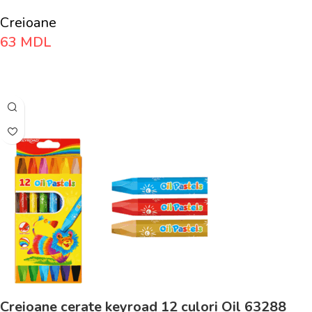
Creioane
63
MDL
Adaugă În Coș
Creioane cerate keyroad 12 culori Oil 63288