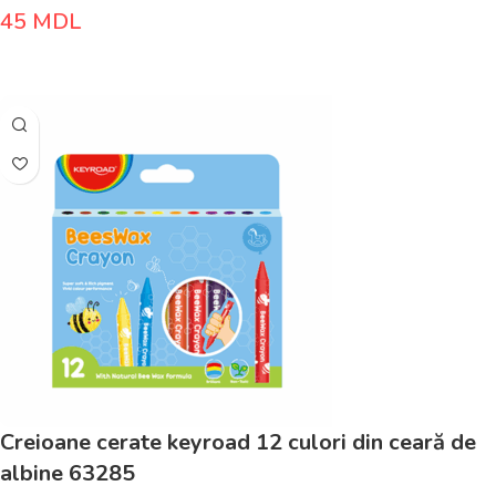
45
MDL
Adaugă În Coș
Creioane cerate keyroad 12 culori din ceară de
albine 63285