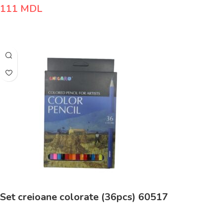
111
MDL
Adaugă În Coș
Set creioane colorate (36pcs) 60517