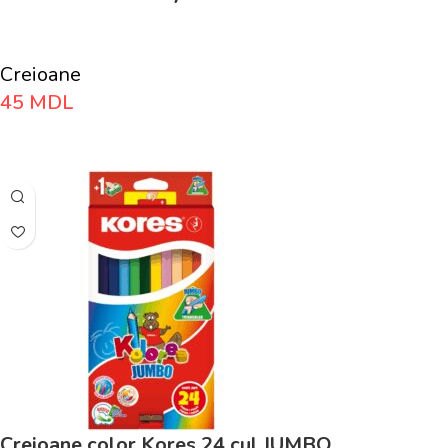
Creioane
45
MDL
Adaugă În Coș
Creioane color Kores 24 cul JUMBO