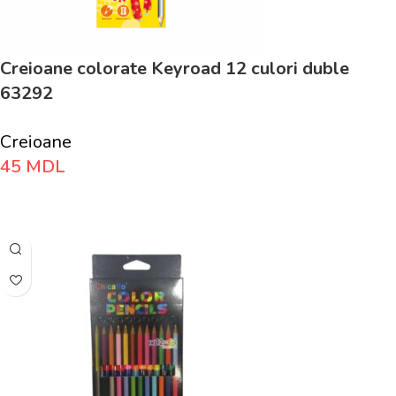
Creioane colorate Keyroad 12 culori duble
63292
Creioane
45
MDL
Adaugă În Coș