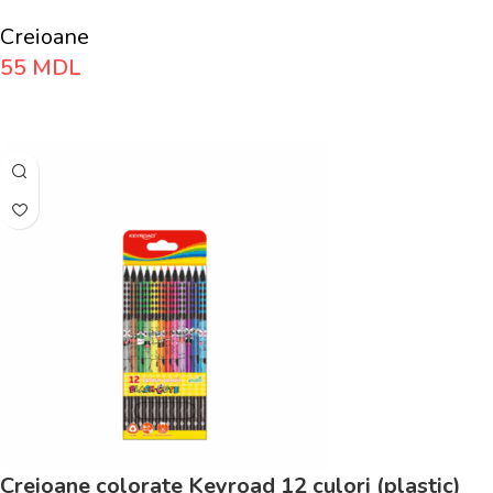
Creioane
55
MDL
Adaugă În Coș
Creioane colorate Keyroad 12 culori (plastic)