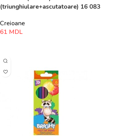
(triunghiulare+ascutatoare) 16 083
Creioane
61
MDL
Adaugă În Coș