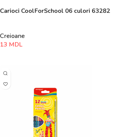
Carioci CoolForSchool 06 culori 63282
Creioane
13
MDL
Adaugă În Coș