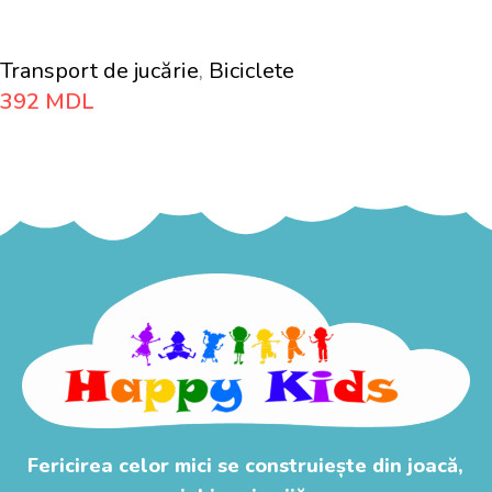
Transport de jucărie
,
Biciclete
392
MDL
Adaugă În Coș
Fericirea celor mici se construiește din joacă,