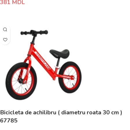
381
MDL
Adaugă În Coș
Bicicleta de achilibru ( diametru roata 30 cm )
67785