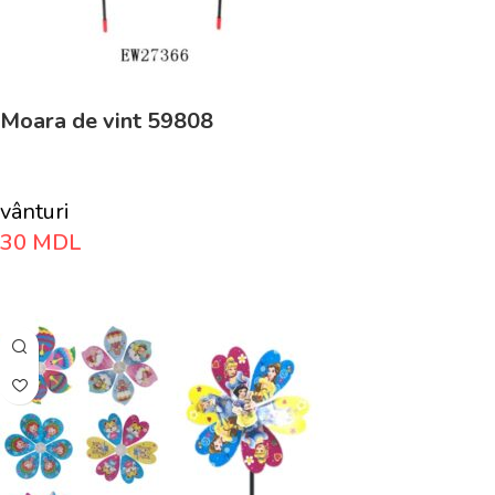
Moara de vint 59808
vânturi
30
MDL
Adaugă În Coș