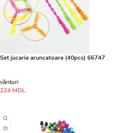
Set jucarie aruncatoare (40pcs) 66747
vânturi
224
MDL
Adaugă În Coș