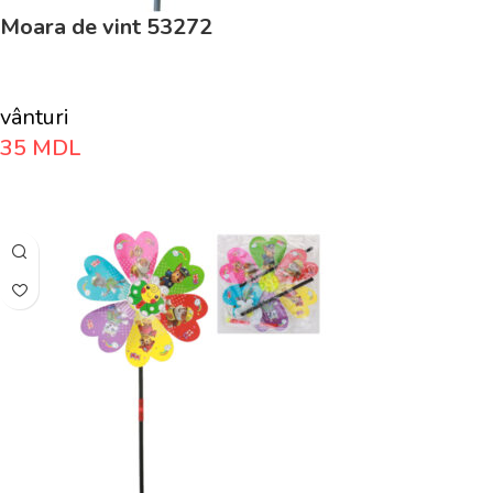
Moara de vint 53272
vânturi
35
MDL
Adaugă În Coș