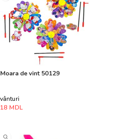
Moara de vint 50129
vânturi
18
MDL
Adaugă În Coș