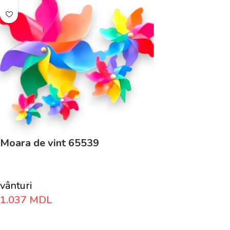
Moara de vint 65539
vânturi
1.037
MDL
Adaugă În Coș