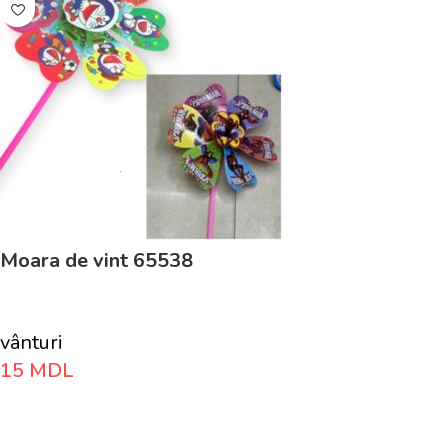
Moara de vint 65538
vânturi
15
MDL
Adaugă În Coș