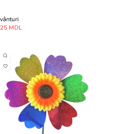
vânturi
25
MDL
Adaugă În Coș