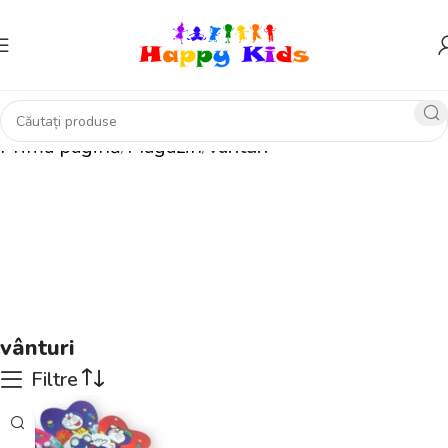
Prima pagină
Magazin
vânturi
vânturi
Filtre