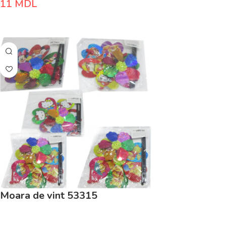
11
MDL
Adaugă În Coș
Moara de vint 53315