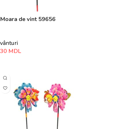
Moara de vint 59656
vânturi
30
MDL
Adaugă În Coș