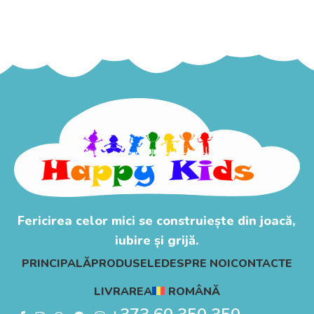
Adaugă În Coș
Fericirea celor mici se construiește din joacă,
iubire și grijă.
PRINCIPALĂ
PRODUSELE
DESPRE NOI
CONTACTE
LIVRAREA
ROMÂNĂ