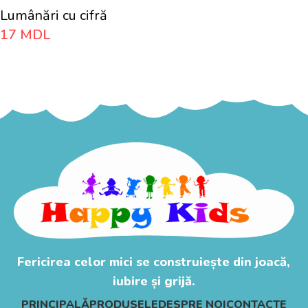
Lumânări cu cifră
17
MDL
Adaugă În Coș
Fericirea celor mici se construiește din joacă,
iubire și grijă.
PRINCIPALĂ
PRODUSELE
DESPRE NOI
CONTACTE