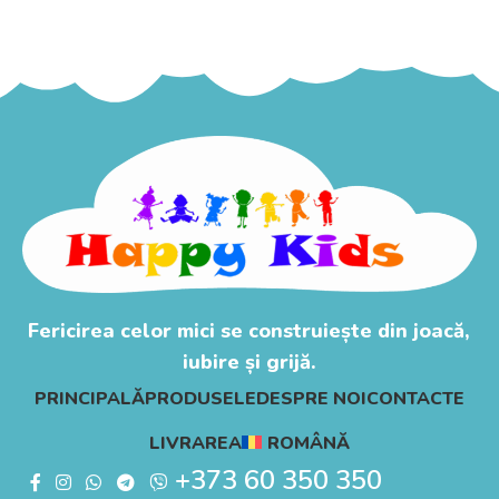
Adaugă În Coș
Fericirea celor mici se construiește din joacă,
iubire și grijă.
PRINCIPALĂ
PRODUSELE
DESPRE NOI
CONTACTE
LIVRAREA
ROMÂNĂ
+373 60 350 350