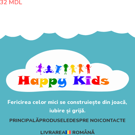
32
MDL
Adaugă În Coș
Fericirea celor mici se construiește din joacă,
iubire și grijă.
PRINCIPALĂ
PRODUSELE
DESPRE NOI
CONTACTE
LIVRAREA
ROMÂNĂ