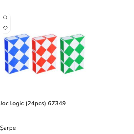
Adaugă În Coș
Joc logic (24pcs) 67349
Șarpe