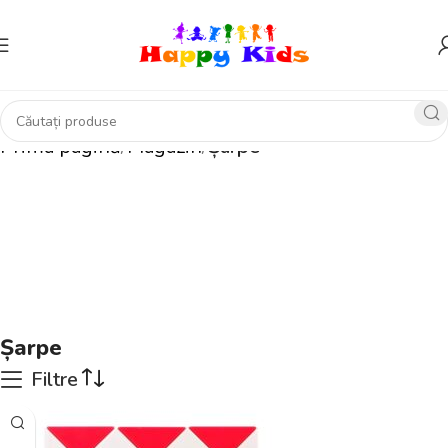
Prima pagină
Magazin
Șarpe
Șarpe
Filtre