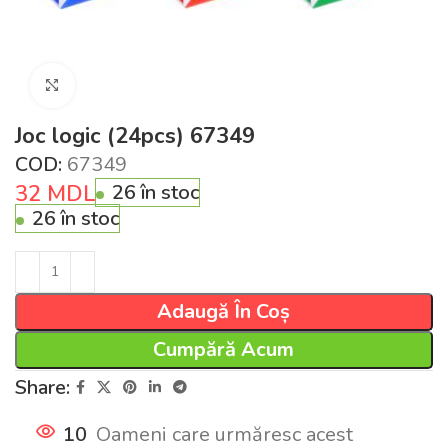
Click pentru a mări
Joc logic (24pcs) 67349
COD:
67349
32
MDL
26 în stoc
26 în stoc
Adaugă În Coș
Cumpără Acum
Share:
10
Oameni care urmăresc acest