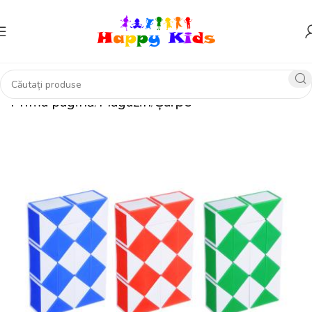
Prima pagină
Magazin
Șarpe