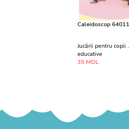
Caleidoscop 6401
Jucării pentru copii
,
educative
35
MDL
Adaugă În Coș