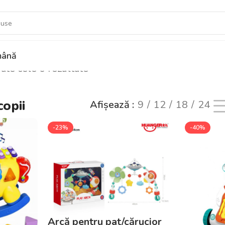
ână
oate cele 6 rezultate
copii
Afișează
9
12
18
24
-23%
-40%
Arcă pentru pat/cărucior