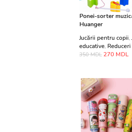
Ponei-sorter muzic
Huanger
Jucării pentru copii
,
educative
,
Reduceri
270
MDL
350
MDL
Adaugă În Coș