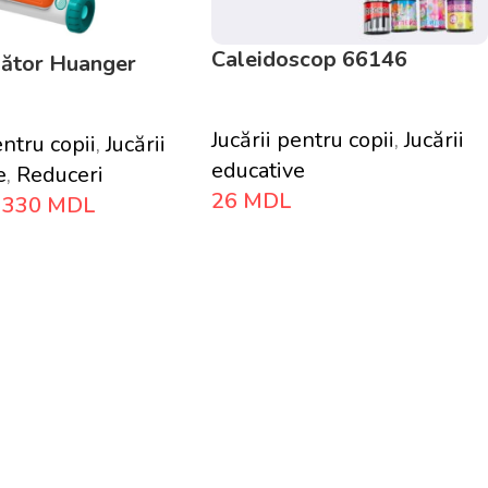
Caleidoscop 66146
ător Huanger
Jucării pentru copii
,
Jucării
entru copii
,
Jucării
educative
e
,
Reduceri
26
MDL
330
MDL
Adaugă În Coș
 Coș