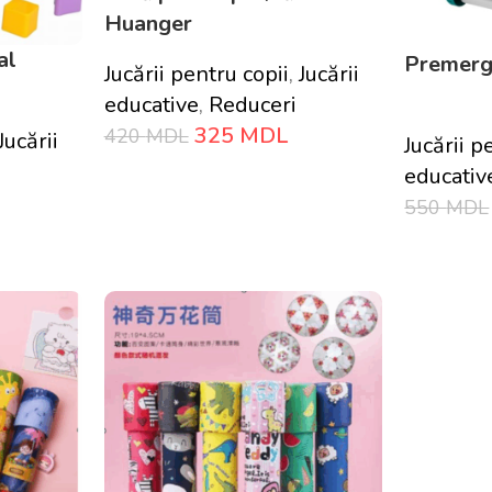
Huanger
al
Premerg
Jucării pentru copii
,
Jucării
educative
,
Reduceri
325
MDL
420
MDL
Jucării
Jucării p
educativ
Adaugă În Coș
550
MDL
Adaugă În