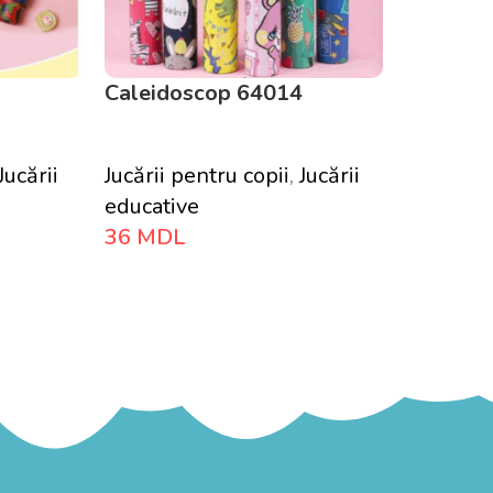
1
Caleidoscop 64014
Jucării
Jucării pentru copii
,
Jucării
educative
36
MDL
Adaugă În Coș