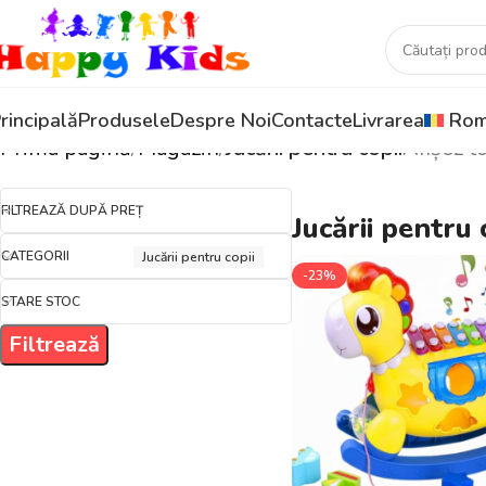
rincipală
Produsele
Despre Noi
Contacte
Livrarea
Rom
Prima pagină
Magazin
Jucării pentru copii
Afișez t
FILTREAZĂ DUPĂ PREȚ
Jucării pentru 
CATEGORII
Jucării pentru copii
-23%
STARE STOC
Filtrează