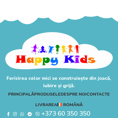
Adaugă În Coș
Fericirea celor mici se construiește din joacă,
iubire și grijă.
PRINCIPALĂ
PRODUSELE
DESPRE NOI
CONTACTE
LIVRAREA
ROMÂNĂ
+373 60 350 350