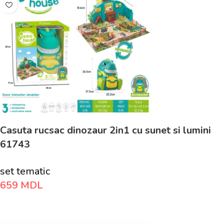
Casuta rucsac dinozaur 2in1 cu sunet si lumini
61743
set tematic
659
MDL
Adaugă În Coș