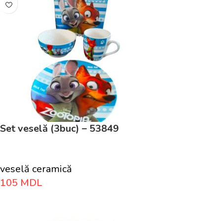
Set veselă (3buc) – 53849
veselă ceramică
105
MDL
Adaugă În Coș