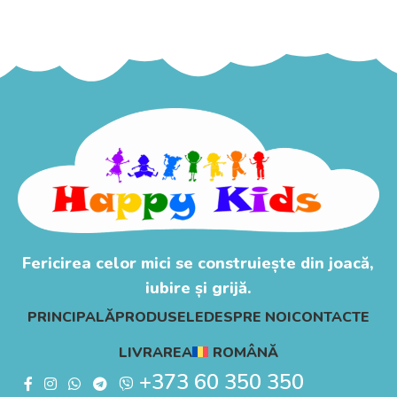
Adaugă În Coș
Fericirea celor mici se construiește din joacă,
iubire și grijă.
PRINCIPALĂ
PRODUSELE
DESPRE NOI
CONTACTE
LIVRAREA
ROMÂNĂ
+373 60 350 350