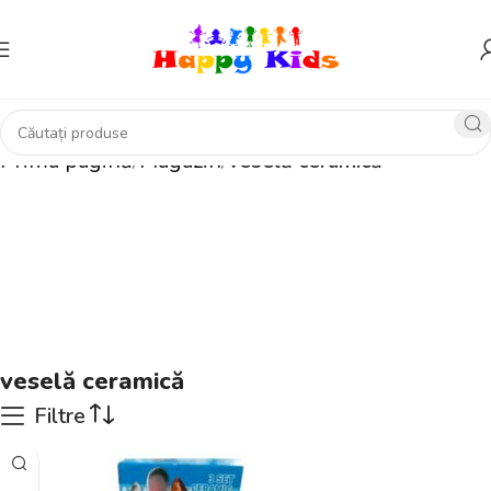
Prima pagină
Magazin
veselă ceramică
veselă ceramică
Filtre