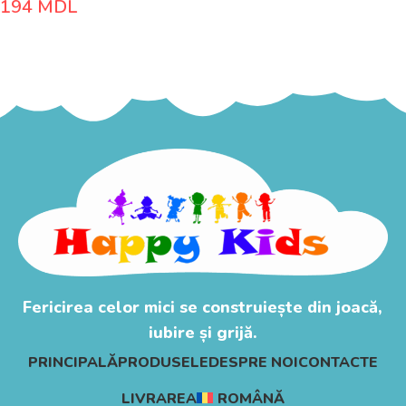
194
MDL
Adaugă În Coș
Fericirea celor mici se construiește din joacă,
iubire și grijă.
PRINCIPALĂ
PRODUSELE
DESPRE NOI
CONTACTE
LIVRAREA
ROMÂNĂ