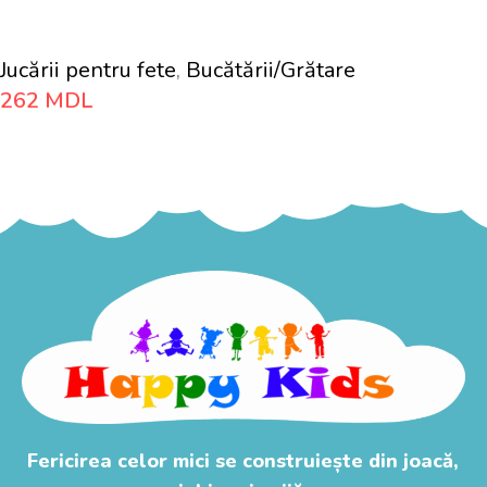
Jucării pentru fete
,
Bucătării/Grătare
262
MDL
Adaugă În Coș
Fericirea celor mici se construiește din joacă,