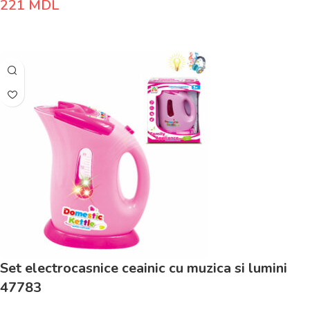
221
MDL
Adaugă În Coș
Set electrocasnice ceainic cu muzica si lumini
47783