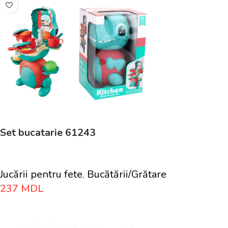
Set bucatarie 61243
Jucării pentru fete
,
Bucătării/Grătare
237
MDL
Adaugă În Coș