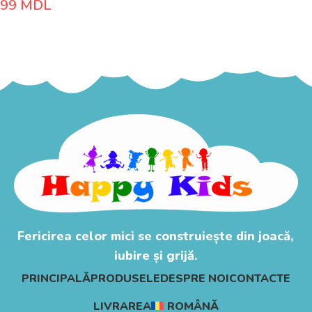
99
MDL
Adaugă În Coș
Fericirea celor mici se construiește din joacă,
iubire și grijă.
PRINCIPALĂ
PRODUSELE
DESPRE NOI
CONTACTE
LIVRAREA
ROMÂNĂ