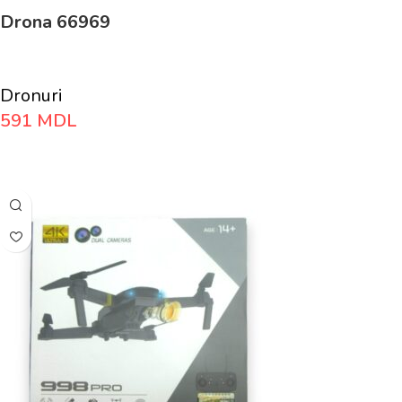
Drona 66969
Dronuri
591
MDL
Adaugă În Coș