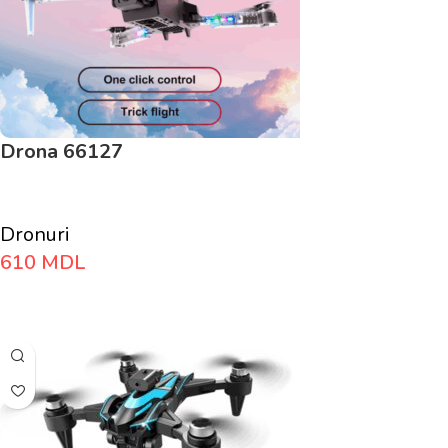
Drona 66127
Dronuri
610
MDL
Adaugă În Coș