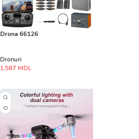
Drona 66126
Dronuri
1.587
MDL
Adaugă În Coș