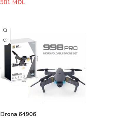
581
MDL
Adaugă În Coș
Drona 64906