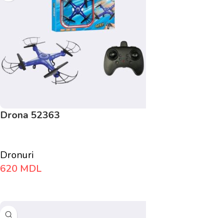
Drona 52363
Dronuri
620
MDL
Adaugă În Coș