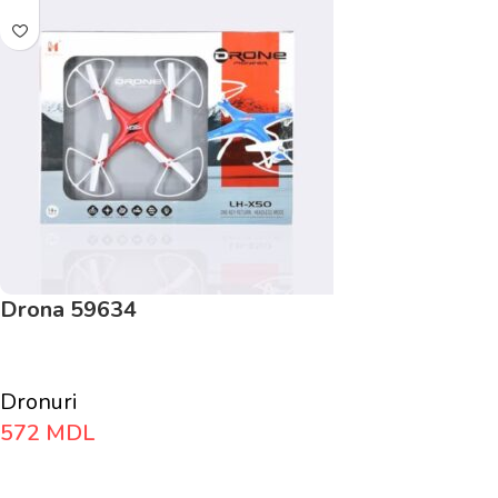
Drona 59634
Dronuri
572
MDL
Adaugă În Coș