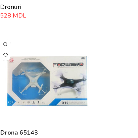
Dronuri
528
MDL
Adaugă În Coș
Drona 65143