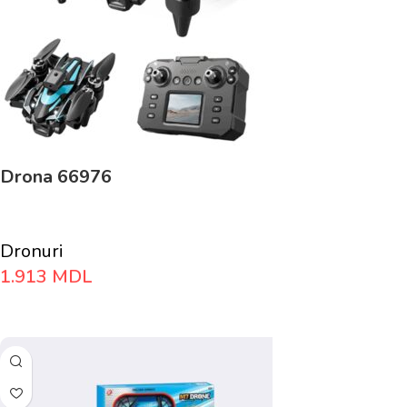
Drona 66976
Dronuri
1.913
MDL
Adaugă În Coș