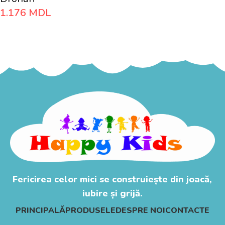
1.176
MDL
Adaugă În Coș
Fericirea celor mici se construiește din joacă,
iubire și grijă.
PRINCIPALĂ
PRODUSELE
DESPRE NOI
CONTACTE