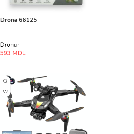
Drona 66125
Dronuri
593
MDL
Adaugă În Coș