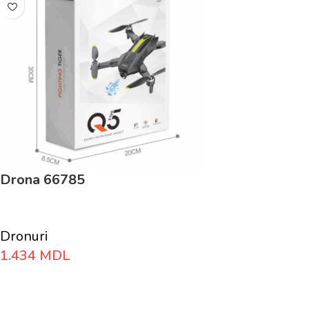
Drona 66785
Dronuri
1.434
MDL
Adaugă În Coș