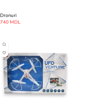
Dronuri
740
MDL
Adaugă În Coș