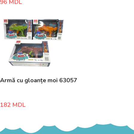
96
MDL
Armă cu gloanțe moi 63057
182
MDL