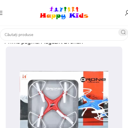
Prima pagină
Magazin
Dronuri