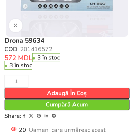
Click pentru a mări
Drona 59634
COD:
201416572
572
MDL
3 în stoc
3 în stoc
Adaugă În Coș
Cumpără Acum
Share:
20
Oameni care urmăresc acest