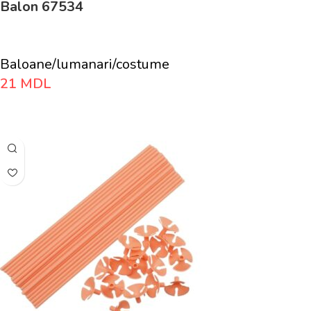
Balon 67534
Baloane/lumanari/costume
21
MDL
Adaugă În Coș