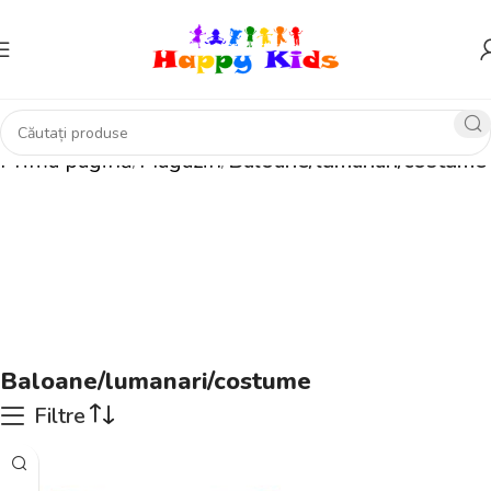
Prima pagină
Magazin
Baloane/lumanari/costume
e
Baloane/lumanari/costume
Filtre