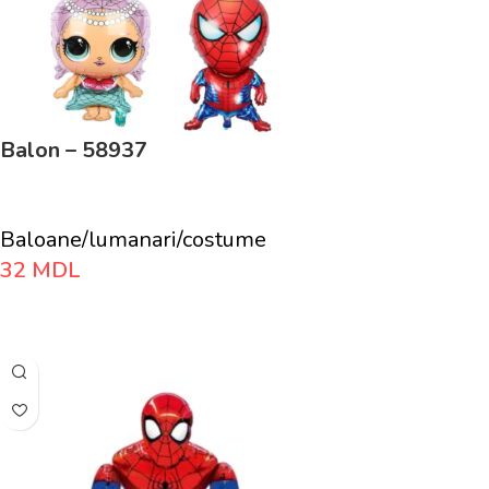
Balon – 58937
Baloane/lumanari/costume
32
MDL
Adaugă În Coș