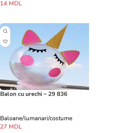
14
MDL
Adaugă În Coș
Balon cu urechi – 29 836
Baloane/lumanari/costume
27
MDL