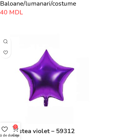
Baloane/lumanari/costume
40
MDL
Adaugă În Coș
0
Balon stea violet – 59312
tă de dorințe
Coș