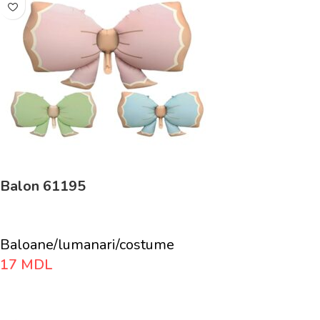
Balon 61195
Baloane/lumanari/costume
17
MDL
Adaugă În Coș