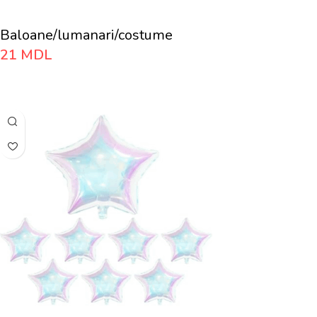
Baloane/lumanari/costume
21
MDL
Adaugă În Coș