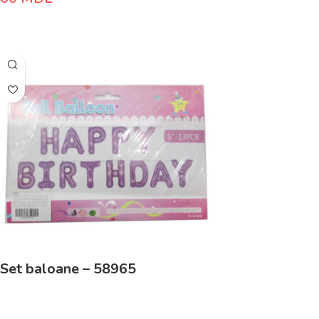
Adaugă În Coș
Set baloane – 58965