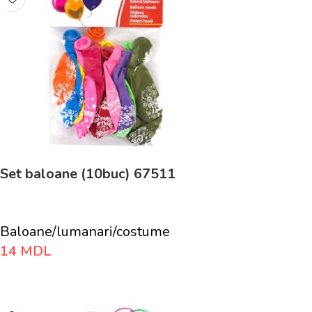
Set baloane (10buc) 67511
Baloane/lumanari/costume
14
MDL
Adaugă În Coș