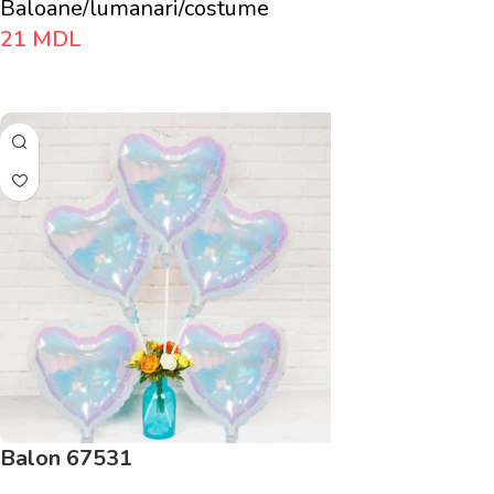
Baloane/lumanari/costume
21
MDL
Adaugă În Coș
Balon 67531