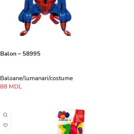
Balon – 58995
Baloane/lumanari/costume
88
MDL
Adaugă În Coș