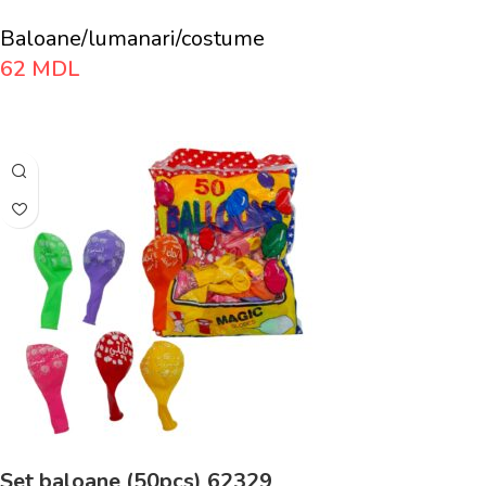
Baloane/lumanari/costume
62
MDL
Adaugă În Coș
Set baloane (50pcs) 62329