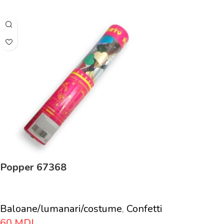
Popper 67368
Baloane/lumanari/costume
,
Confetti
60
MDL