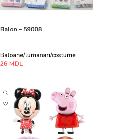
Balon – 59008
Baloane/lumanari/costume
26
MDL
Adaugă În Coș