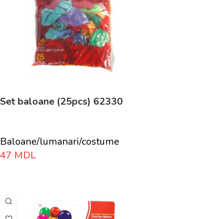
Set baloane (25pcs) 62330
Baloane/lumanari/costume
47
MDL
Adaugă În Coș