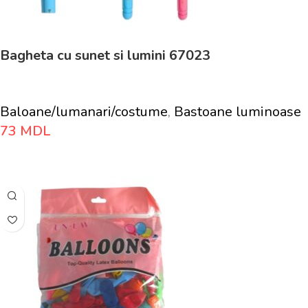
Bagheta cu sunet si lumini 67023
Baloane/lumanari/costume
,
Bastoane luminoase
73
MDL
Adaugă În Coș