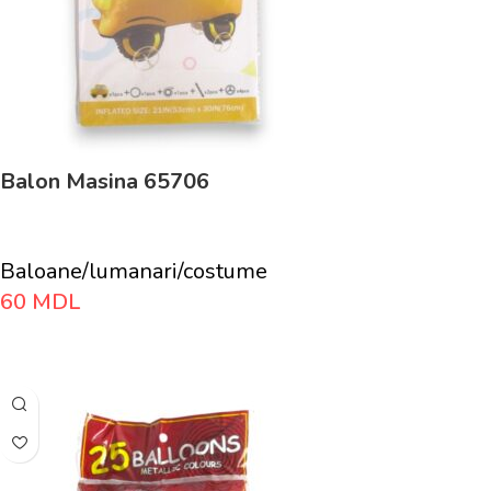
Balon Masina 65706
Baloane/lumanari/costume
60
MDL
Adaugă În Coș