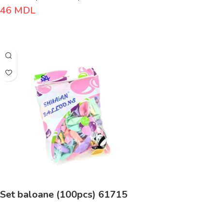
46
MDL
Adaugă În Coș
Set baloane (100pcs) 61715