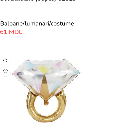
Baloane/lumanari/costume
61
MDL
Adaugă În Coș