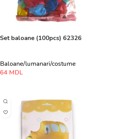
Set baloane (100pcs) 62326
Baloane/lumanari/costume
64
MDL
Adaugă În Coș