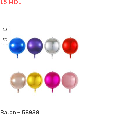
15
MDL
Adaugă În Coș
Balon – 58938