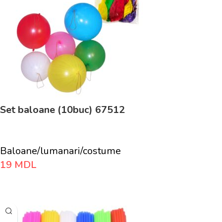
Set baloane (10buc) 67512
Baloane/lumanari/costume
19
MDL
Adaugă În Coș