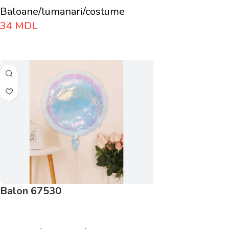
Baloane/lumanari/costume
34
MDL
Adaugă În Coș
Balon 67530