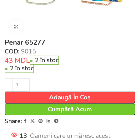
Click pentru a mări
Penar 65277
COD:
S015
43
MDL
2 în stoc
2 în stoc
Adaugă În Coș
Cumpără Acum
Share:
13
Oameni care urmăresc acest