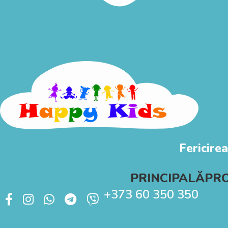
Fericirea
PRINCIPALĂ
PR
+373 60 350 350