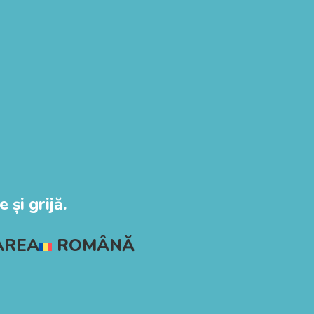
 și grijă.
AREA
ROMÂNĂ