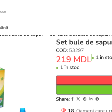
ână
ăpun
Bule de săpun – borcane
Set bule de sapun
Set bule de sapu
COD:
53297
219
MDL
1 în st
1 în stoc
Share:
18
Oameni care ur