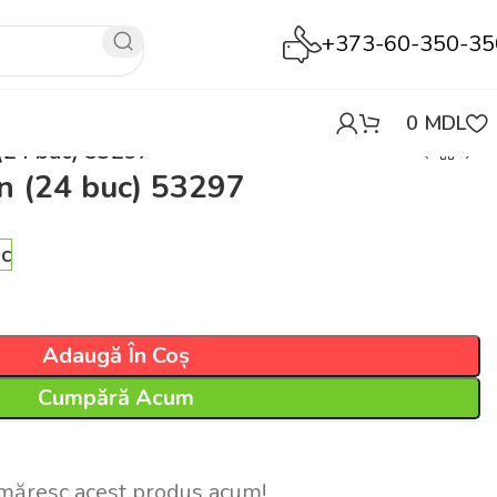
+373-60-350-35
0
MDL
 (24 buc) 53297
n (24 buc) 53297
oc
Adaugă În Coș
Cumpără Acum
măresc acest produs acum!