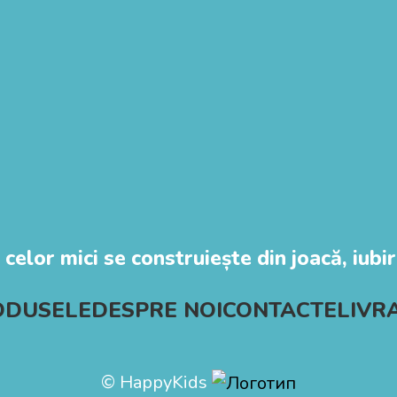
 celor mici se construiește din joacă, iubire
ODUSELE
DESPRE NOI
CONTACTE
LIVR
© HappyKids