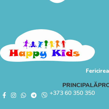
Fericirea
PRINCIPALĂ
PR
+373 60 350 350