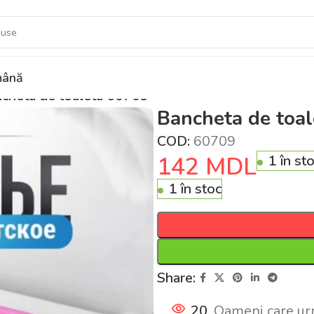
ână
cheta de toaleta 60709
Bancheta de toa
COD:
60709
142
MDL
1 în st
1 în stoc
Share:
20
Oameni care ur