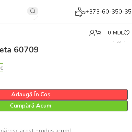
+373-60-350-35
0
MDL
leta 60709
oc
Adaugă În Coș
Cumpără Acum
măresc acest produs acum!