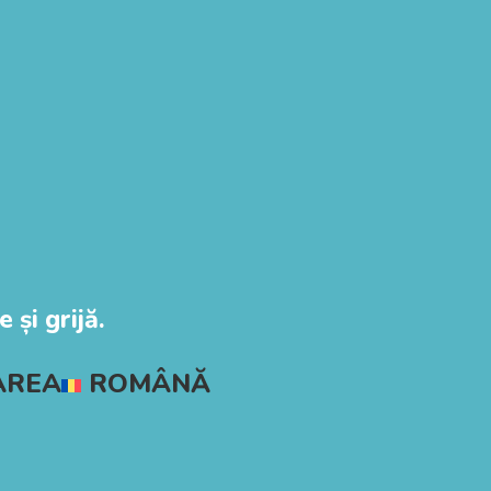
 și grijă.
AREA
ROMÂNĂ