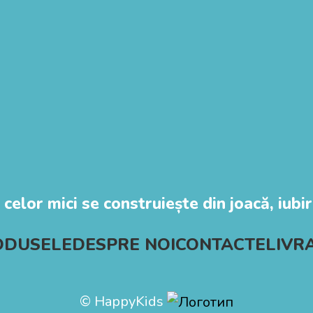
 celor mici se construiește din joacă, iubire
ODUSELE
DESPRE NOI
CONTACTE
LIVR
© HappyKids