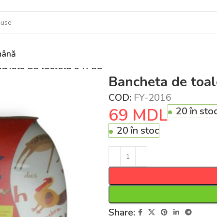
ână
cheta de toaleta 64785
Bancheta de toa
COD:
FY-2016
69
MDL
20 în sto
20 în stoc
Share: