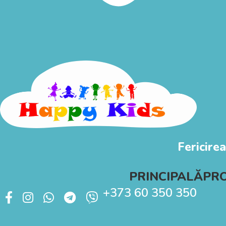
Fericirea
PRINCIPALĂ
PR
+373 60 350 350