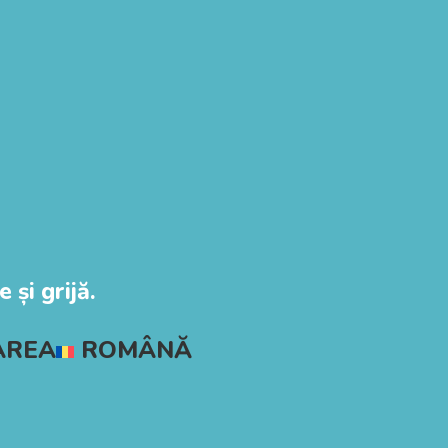
 și grijă.
AREA
ROMÂNĂ