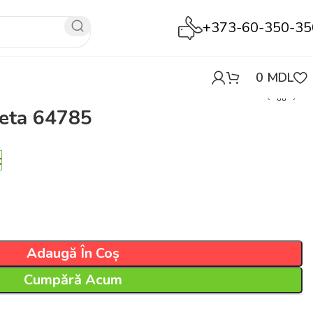
+373-60-350-35
0
MDL
leta 64785
c
Adaugă În Coș
Cumpără Acum