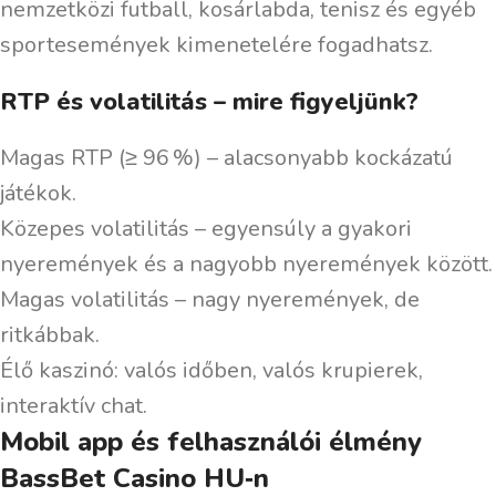
nemzetközi futball, kosárlabda, tenisz és egyéb
sportesemények kimenetelére fogadhatsz.
RTP és volatilitás – mire figyeljünk?
Magas RTP (≥ 96 %) – alacsonyabb kockázatú
játékok.
Közepes volatilitás – egyensúly a gyakori
nyeremények és a nagyobb nyeremények között.
Magas volatilitás – nagy nyeremények, de
ritkábbak.
Élő kaszinó: valós időben, valós krupierek,
interaktív chat.
Mobil app és felhasználói élmény
BassBet Casino HU‑n