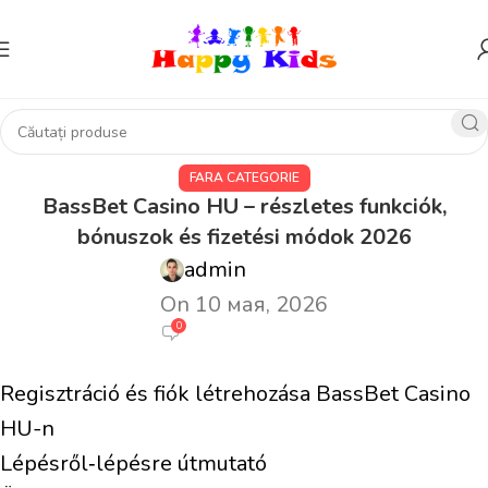
FARA CATEGORIE
BassBet Casino HU – részletes funkciók,
bónuszok és fizetési módok 2026
admin
On 10 мая, 2026
0
Regisztráció és fiók létrehozása BassBet Casino
HU-n
Lépésről‑lépésre útmutató