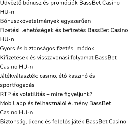
Üdvözlő bónusz és promóciók BassBet Casino
HU-n
Bónuszkövetelmények egyszerűen
Fizetési lehetőségek és befizetés BassBet Casino
HU‑n
Gyors és biztonságos fizetési módok
Kifizetések és visszavonási folyamat BassBet
Casino HU‑n
Játékválaszték: casino, élő kaszinó és
sportfogadás
RTP és volatilitás – mire figyeljünk?
Mobil app és felhasználói élmény BassBet
Casino HU‑n
Biztonság, licenc és felelős játék BassBet Casino