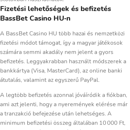
Fizetési lehetőségek és befizetés
BassBet Casino HU‑n
A BassBet Casino HU több hazai és nemzetközi
fizetési módot támogat, így a magyar játékosok
számára semmi akadály nem jelent a gyors
befizetés. Leggyakrabban használt módszerek a
bankkártya (Visa, MasterCard), az online banki
átutalás, valamint az egyszerű PayPal.
A legtöbb befizetés azonnal jóváíródik a fiókban,
ami azt jelenti, hogy a nyeremények elérése már
a tranzakció befejezése után lehetséges. A
minimum befizetési összeg általában 10 000 Ft,