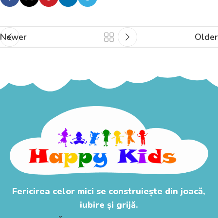
Newer
Older
Fericirea celor mici se construiește din joacă,
iubire și grijă.