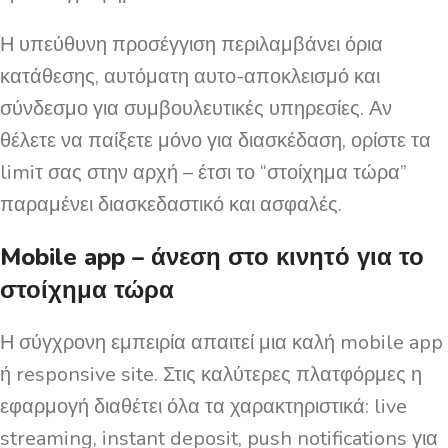
Η υπεύθυνη προσέγγιση περιλαμβάνει όρια
κατάθεσης, αυτόματη αυτο-αποκλεισμό και
σύνδεσμο για συμβουλευτικές υπηρεσίες. Αν
θέλετε να παίξετε μόνο για διασκέδαση, ορίστε τα
limiτ σας στην αρχή – έτσι το “στοίχημα τώρα”
παραμένει διασκεδαστικό και ασφαλές.
Mobile app – άνεση στο κινητό για το
στοίχημα τώρα
Η σύγχρονη εμπειρία απαιτεί μια καλή mobile app
ή responsive site. Στις καλύτερες πλατφόρμες η
εφαρμογή διαθέτει όλα τα χαρακτηριστικά: live
streaming, instant deposit, push notifications για