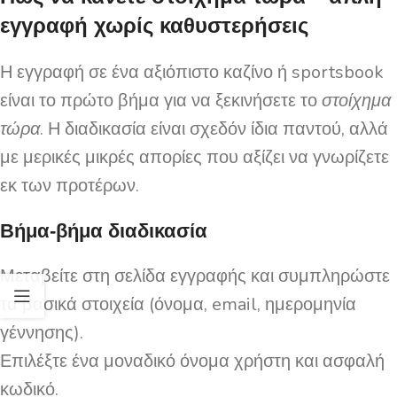
εγγραφή χωρίς καθυστερήσεις
Η εγγραφή σε ένα αξιόπιστο καζίνο ή sportsbook
είναι το πρώτο βήμα για να ξεκινήσετε το
στοίχημα
τώρα
. Η διαδικασία είναι σχεδόν ίδια παντού, αλλά
με μερικές μικρές απορίες που αξίζει να γνωρίζετε
εκ των προτέρων.
Βήμα‑βήμα διαδικασία
Μεταβείτε στη σελίδα εγγραφής και συμπληρώστε
τα βασικά στοιχεία (όνομα, email, ημερομηνία
γέννησης).
Επιλέξτε ένα μοναδικό όνομα χρήστη και ασφαλή
κωδικό.