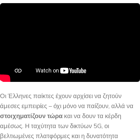
Οι Έλληνες παίκτες έχουν αρχίσει να ζητούν
άμεσες εμπειρίες – όχι μόνο να παίζουν, αλλά να
στοιχηματίζουν τώρα
και να δουν τα κέρδη
αμέσως. Η ταχύτητα των δικτύων 5G, οι
βελτιωμένες πλατφόρμες και η δυνατότητα