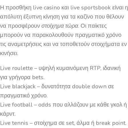
Η προσθήκη live casino και live sportsbook είναι η
απόλυτη έξυπνη κίνηση για τα καζίνο που θέλουν
να προσφέρουν
στοίχημα τώρα
. Οι παίκτες
μπορούν να παρακολουθούν πραγματικό χρόνο
τις αναμετρήσεις και να τοποθετούν στοιχήματα εν
κινήσει.
Live roulette – υψηλή κυμαινόμενη RTP, ιδανική
για γρήγορα bets.
Live blackjack – δυνατότητα double down σε
πραγματικό χρόνο.
Live football – odds που αλλάζουν με κάθε γκολ ή
κάρντ.
Live tennis – στοίχημα σε set, άλμα ή break point.