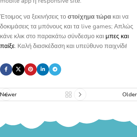
mobile app ή responsive site.
Έτοιμος να ξεκινήσεις το
στοίχημα τώρα
και να
δοκιμάσεις τα μπόνους και τα live games; Απλώς
κάνε κλικ στο παρακάτω σύνδεσμο και
μπες και
παίξε
. Καλή διασκέδαση και υπεύθυνο παιχνίδι!
Newer
Older