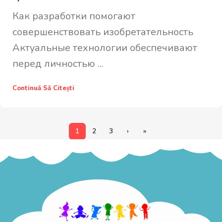
Как разработки помогают
совершенствовать изобретательность
Актуальные технологии обеспечивают
перед личностью ...
Continuă Să Citești
1
2
3
›
»