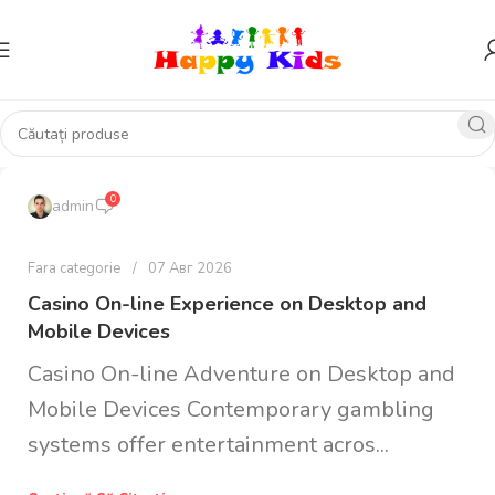
0
admin
Fara categorie
07 Авг 2026
Casino On-line Experience on Desktop and
Mobile Devices
Casino On-line Adventure on Desktop and
Mobile Devices Contemporary gambling
systems offer entertainment acros...