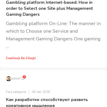
Gambling platform Internet-based: How in
order to Select one Site plus Management
Gaming Dangers
Gambling platform On-Line: The manner in
which to Choose one Service and
Management Gaming Dangers One gaming
...
Continuă Să Citești
0
admin
Fara categorie
06 Авг 2026
Как разработки способствуют развить
креативное мышление