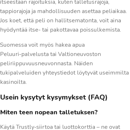
itseestään rajoituksia, kuten talletusrajoja,
tappiorajoja ja mahdollisuuden asettaa peliaikaa.
Jos koet, että peli on hallitsematonta, voit aina
hyödyntää itse- tai pakottavaa poissulkemista.
Suomessa voit myös hakea apua
Peluuri‑palvelusta tai Valtioneuvoston
peliriippuvuusneuvonnasta. Näiden
tukipalveluiden yhteystiedot löytyvät useimmilta
kasinoilta.
Usein kysytyt kysymykset (FAQ)
Miten teen nopean talletuksen?
Käytä Trustly‑siirtoa tai luottokorttia – ne ovat