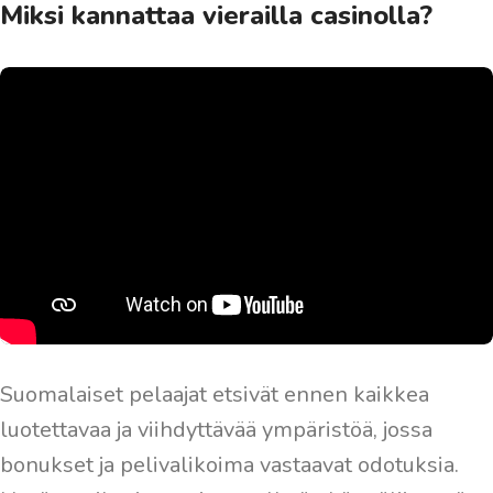
Miksi kannattaa vierailla casinolla?
Suomalaiset pelaajat etsivät ennen kaikkea
luotettavaa ja viihdyttävää ympäristöä, jossa
bonukset ja pelivalikoima vastaavat odotuksia.