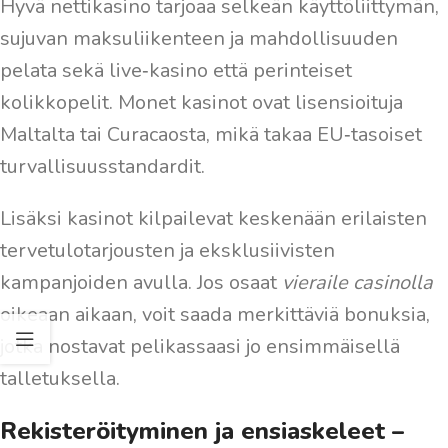
Hyvä nettikasino tarjoaa selkeän käyttöliittymän,
sujuvan maksuliikenteen ja mahdollisuuden
pelata sekä live‑kasino että perinteiset
kolikkopelit. Monet kasinot ovat lisensioituja
Maltalta tai Curacaosta, mikä takaa EU‑tasoiset
turvallisuusstandardit.
Lisäksi kasinot kilpailevat keskenään erilaisten
tervetulotarjousten ja eksklusiivisten
kampanjoiden avulla. Jos osaat
vieraile casinolla
oikeaan aikaan, voit saada merkittäviä bonuksia,
jotka nostavat pelikassaasi jo ensimmäisellä
talletuksella.
Rekisteröityminen ja ensiaskeleet –