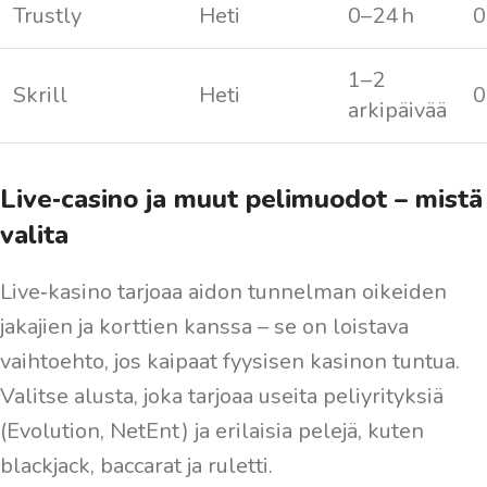
Trustly
Heti
0–24 h
0
1–2
Skrill
Heti
0
arkipäivää
Live‑casino ja muut pelimuodot – mistä
valita
Live‑kasino tarjoaa aidon tunnelman oikeiden
jakajien ja korttien kanssa – se on loistava
vaihtoehto, jos kaipaat fyysisen kasinon tuntua.
Valitse alusta, joka tarjoaa useita peliyrityksiä
(Evolution, NetEnt) ja erilaisia pelejä, kuten
blackjack, baccarat ja ruletti.