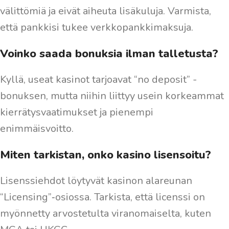
välittömiä ja eivät aiheuta lisäkuluja. Varmista,
että pankkisi tukee verkkopankkimaksuja.
Voinko saada bonuksia ilman talletusta?
Kyllä, useat kasinot tarjoavat “no deposit” -
bonuksen, mutta niihin liittyy usein korkeammat
kierrätysvaatimukset ja pienempi
enimmäisvoitto.
Miten tarkistan, onko kasino lisensoitu?
Lisenssiehdot löytyvät kasinon alareunan
“Licensing”‑osiossa. Tarkista, että licenssi on
myönnetty arvostetulta viranomaiselta, kuten