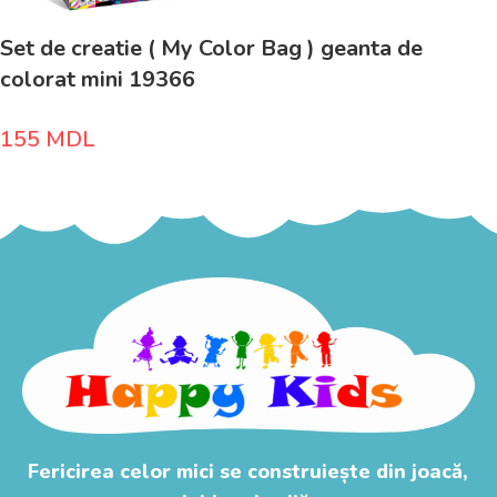
Set de creatie ( My Color Bag ) geanta de
colorat mini 19366
155
MDL
Fericirea celor mici se construiește din joacă,