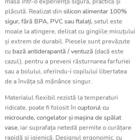
masă într-o experiență sigură, practică și
plăcută. Realizat din
silicon alimentar 100%
sigur, fără BPA, PVC sau ftalați
, setul este
moale la atingere, delicat cu gingiile micuțului
și extrem de durabil. Piesele sunt prevăzute
cu
bază antiderapantă / ventuză
(dacă este
cazul), pentru a preveni răsturnarea farfuriei
sau a bolului, oferindu-i copilului libertatea
de a învăța să mănânce singur.
Materialul flexibil rezistă la temperaturi
ridicate, poate fi folosit în
cuptorul cu
microunde, congelator și mașina de spălat
vase
, iar suprafața netedă permite o curățare
rapidă și igienică. Designul ergonomic, cu