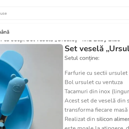
ână
i cu secții
Set veselă „Ursuleț» 4in1 Baby Blue
Set veselă „Ursu
Setul conține:
Farfurie cu sectii ursule
Bol ursulet cu ventuza
Tacamuri din inox (lingur
Acest set de veselă din 
transforma fiecare masă î
Realizat din
silicon alim
este moale la atingere, d