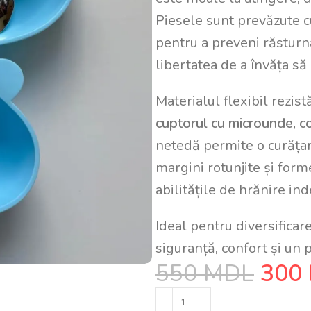
Piesele sunt prevăzute 
pentru a preveni răsturna
libertatea de a învăța s
Materialul flexibil rezistă
cuptorul cu microunde, c
netedă permite o curățar
margini rotunjite și form
abilitățile de hrănire i
Ideal pentru diversificar
siguranță, confort și un 
550
MDL
300