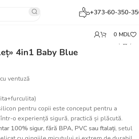
+373-60-350-35
0
MDL
leț» 4in1 Baby Blue
t cu ventuză
ita+furculita)
silicon pentru copii este conceput pentru a
ntr-o experiență sigură, practică și plăcută.
entar 100% sigur, fără BPA, PVC sau ftalați
, setul
elicat cu gingiile micuțului și extrem de durabil.