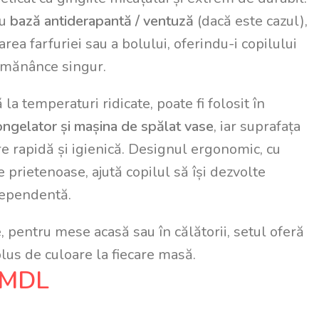
cu
bază antiderapantă / ventuză
(dacă este cazul),
rea farfuriei sau a bolului, oferindu-i copilului
ă mănânce singur.
 la temperaturi ridicate, poate fi folosit în
ongelator și mașina de spălat vase
, iar suprafața
e rapidă și igienică. Designul ergonomic, cu
e prietenoase, ajută copilul să își dezvolte
ndependentă.
e, pentru mese acasă sau în călătorii, setul oferă
plus de culoare la fiecare masă.
MDL