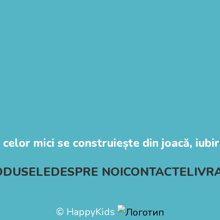
 celor mici se construiește din joacă, iubire
ODUSELE
DESPRE NOI
CONTACTE
LIVR
© HappyKids