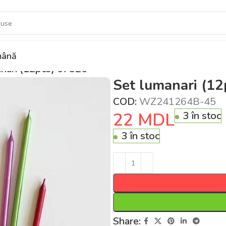
ână
anari (12pcs) 67526
Set lumanari (1
COD:
WZ241264B-45
22
MDL
3 în stoc
3 în stoc
Share: