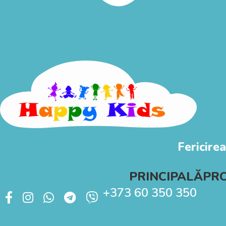
Fericirea
PRINCIPALĂ
PR
+373 60 350 350