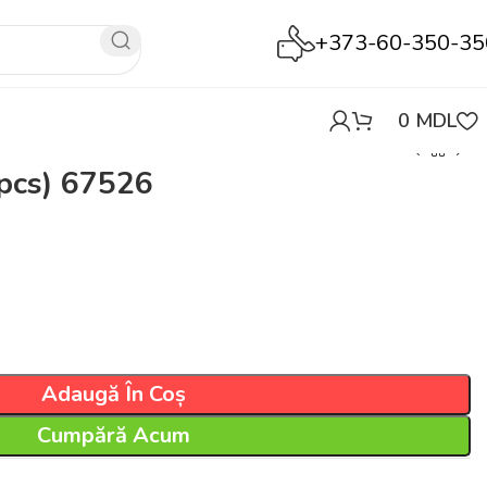
+373-60-350-35
0
MDL
2pcs) 67526
Adaugă În Coș
Cumpără Acum