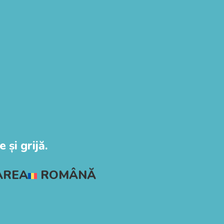
 și grijă.
AREA
ROMÂNĂ