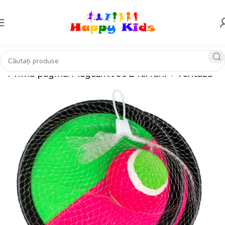
Prima pagină
Magazin
Joc 2 farfurii + ventuză