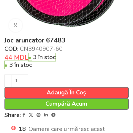
Click pentru a mări
Joc aruncator 67483
COD:
CN3940907-60
44
MDL
3 în stoc
3 în stoc
Adaugă În Coș
Cumpără Acum
Share:
18
Oameni care urmăresc acest