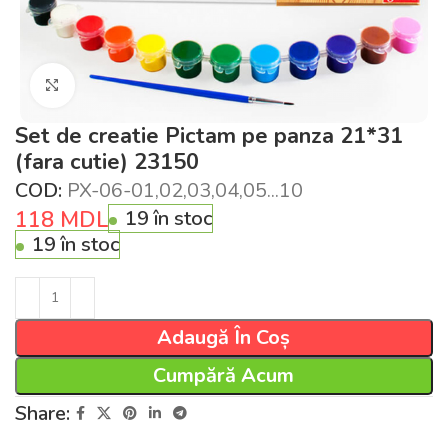
Click pentru a mări
Set de creatie Pictam pe panza 21*31
(fara cutie) 23150
COD:
PX-06-01,02,03,04,05...10
118
MDL
19 în stoc
19 în stoc
Adaugă În Coș
Cumpără Acum
Share: