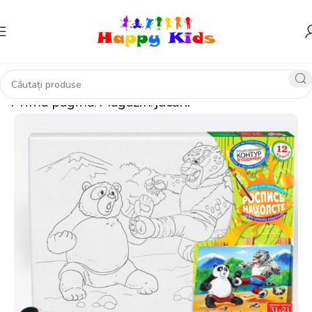
Prima pagină
Magazin
jucării