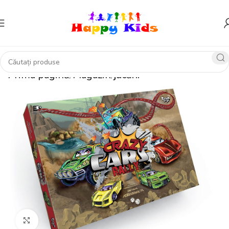
Prima pagină
Magazin
jucării
Click pentru a mări