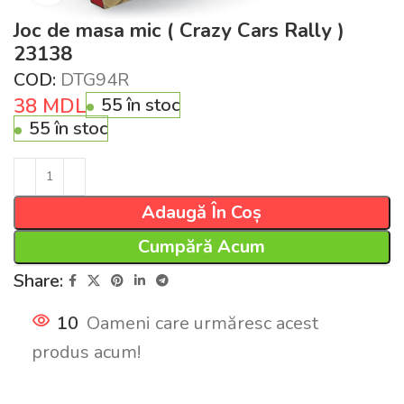
Joc de masa mic ( Crazy Cars Rally )
23138
COD:
DTG94R
38
MDL
55 în stoc
55 în stoc
Adaugă În Coș
Cumpără Acum
Share:
10
Oameni care urmăresc acest
produs acum!