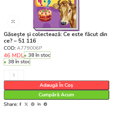
Click pentru a mări
Găsește și colectează: Ce este făcut din
ce? – 51 116
COD:
А779006Р
46
MDL
38 în stoc
38 în stoc
Adaugă În Coș
Cumpără Acum
Share: