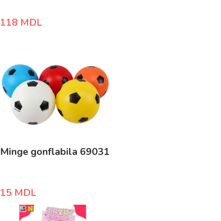
118
MDL
Minge gonflabila 69031
15
MDL