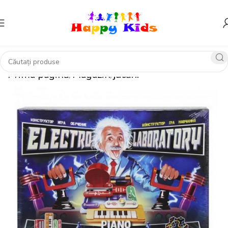
Prima pagină
Magazin
jucării