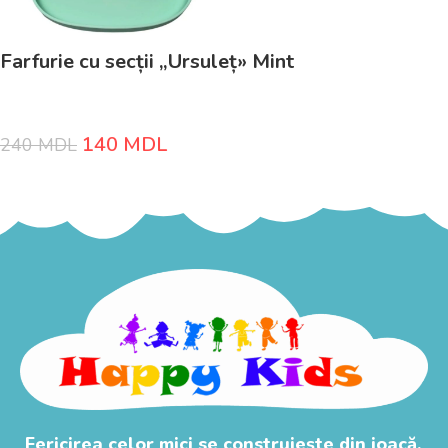
Farfurie cu secții „Ursuleț» Mint
140
MDL
240
MDL
Fericirea celor mici se construiește din joacă,