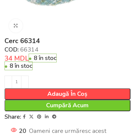
Click pentru a mări
Cerc 66314
COD:
66314
34
MDL
8 în stoc
8 în stoc
Adaugă În Coș
Cumpără Acum
Share:
20
Oameni care urmăresc acest