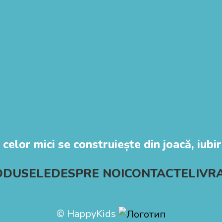
 celor mici se construiește din joacă, iubire
ODUSELE
DESPRE NOI
CONTACTE
LIVR
© HappyKids