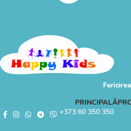
Fericirea
PRINCIPALĂ
PR
+373 60 350 350