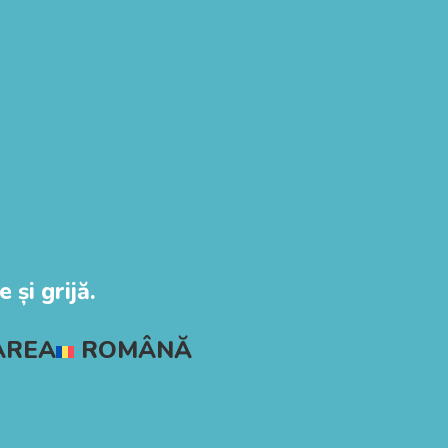
 și grijă.
AREA
ROMÂNĂ