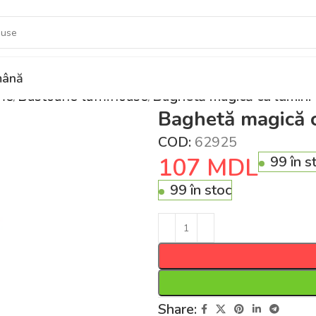
ână
me
Bastoane luminoase
Baghetă magică cu lumini
Baghetă magică 
COD:
62925
107
MDL
99 în s
99 în stoc
Share: