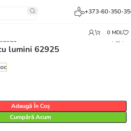
+373-60-350-35
0
MDL
 62925
cu lumini 62925
toc
Adaugă În Coș
Cumpără Acum