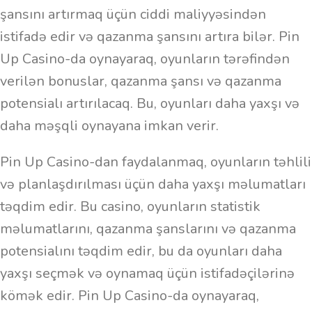
şansını artırmaq üçün ciddi maliyyəsindən
istifadə edir və qazanma şansını artıra bilər. Pin
Up Casino-da oynayaraq, oyunların tərəfindən
verilən bonuslar, qazanma şansı və qazanma
potensialı artırılacaq. Bu, oyunları daha yaxşı və
daha məşqli oynayana imkan verir.
Pin Up Casino-dan faydalanmaq, oyunların təhlili
və planlaşdırılması üçün daha yaxşı məlumatları
təqdim edir. Bu casino, oyunların statistik
məlumatlarını, qazanma şanslarını və qazanma
potensialını təqdim edir, bu da oyunları daha
yaxşı seçmək və oynamaq üçün istifadəçilərinə
kömək edir. Pin Up Casino-da oynayaraq,