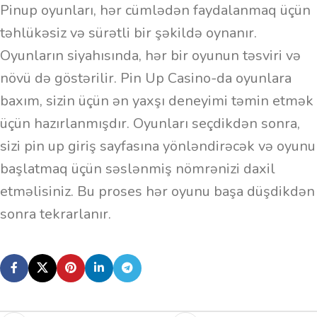
Pinup oyunları, hər cümlədən faydalanmaq üçün
təhlükəsiz və sürətli bir şəkildə oynanır.
Oyunların siyahısında, hər bir oyunun təsviri və
növü də göstərilir. Pin Up Casino-da oyunlara
baxım, sizin üçün ən yaxşı deneyimi təmin etmək
üçün hazırlanmışdır. Oyunları seçdikdən sonra,
sizi pin up giriş sayfasına yönləndirəcək və oyunu
başlatmaq üçün səslənmiş nömrənizi daxil
etməlisiniz. Bu proses hər oyunu başa düşdikdən
sonra tekrarlanır.