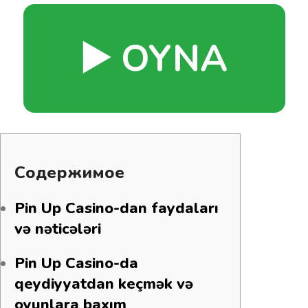
▶️ OYNA
Содержимое
Pin Up Casino-dan faydaları
və nəticələri
Pin Up Casino-da
qeydiyyatdan keçmək və
oyunlara baxım