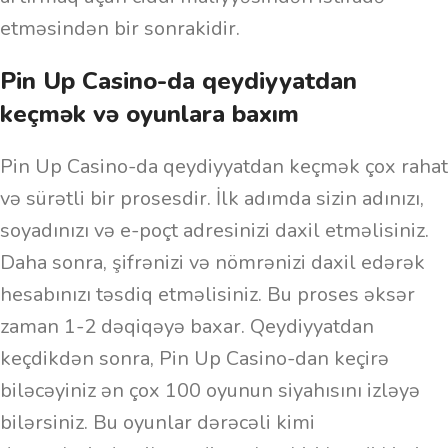
etməsindən bir sonrakidir.
Pin Up Casino-da qeydiyyatdan
keçmək və oyunlara baxım
Pin Up Casino-da qeydiyyatdan keçmək çox rahat
və sürətli bir prosesdir. İlk adımda sizin adınızı,
soyadınızı və e-poçt adresinizi daxil etməlisiniz.
Daha sonra, şifrənizi və nömrənizi daxil edərək
hesabınızı təsdiq etməlisiniz. Bu proses əksər
zaman 1-2 dəqiqəyə baxar. Qeydiyyatdan
keçdikdən sonra, Pin Up Casino-dan keçirə
biləcəyiniz ən çox 100 oyunun siyahısını izləyə
bilərsiniz. Bu oyunlar dərəcəli kimi