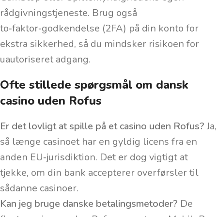
rådgivningstjeneste. Brug også
to‑faktor‑godkendelse (2FA) på din konto for
ekstra sikkerhed, så du mindsker risikoen for
uautoriseret adgang.
Ofte stillede spørgsmål om dansk
casino uden Rofus
Er det lovligt at spille på et casino uden Rofus?
Ja,
så længe casinoet har en gyldig licens fra en
anden EU‑jurisdiktion. Det er dog vigtigt at
tjekke, om din bank accepterer overførsler til
sådanne casinoer.
Kan jeg bruge danske betalingsmetoder?
De