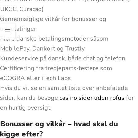
UKGC, Curacao)
Gennemsigtige vilkår for bonusser og
udbetalinger
Flere danske betalingsmetoder såsom
MobilePay, Dankort og Trustly
Kundeservice på dansk, både chat og telefon
Certificering fra tredjeparts‑testere som
eCOGRA eller iTech Labs
Hvis du vil se en samlet liste over anbefalede
sider, kan du besøge
casino sider uden rofus
for
en hurtig oversigt.
Bonusser og vilkår – hvad skal du
kigge efter?