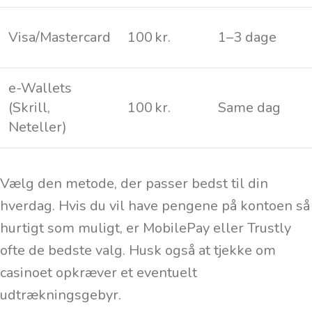
Visa/Mastercard
100 kr.
1–3 dage
e-Wallets
(Skrill,
100 kr.
Same dag
Neteller)
Vælg den metode, der passer bedst til din
hverdag. Hvis du vil have pengene på kontoen så
hurtigt som muligt, er MobilePay eller Trustly
ofte de bedste valg. Husk også at tjekke om
casinoet opkræver et eventuelt
udtrækningsgebyr.