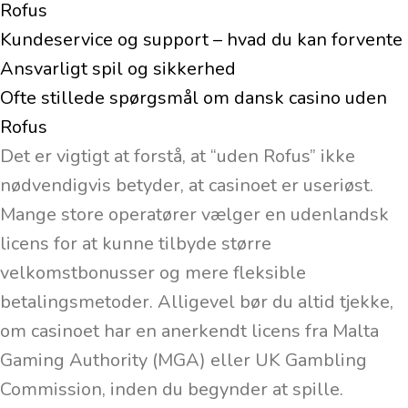
Rofus
Kundeservice og support – hvad du kan forvente
Ansvarligt spil og sikkerhed
Ofte stillede spørgsmål om dansk casino uden
Rofus
Det er vigtigt at forstå, at “uden Rofus” ikke
nødvendigvis betyder, at casinoet er useriøst.
Mange store operatører vælger en udenlandsk
licens for at kunne tilbyde større
velkomstbonusser og mere fleksible
betalingsmetoder. Alligevel bør du altid tjekke,
om casinoet har en anerkendt licens fra Malta
Gaming Authority (MGA) eller UK Gambling
Commission, inden du begynder at spille.