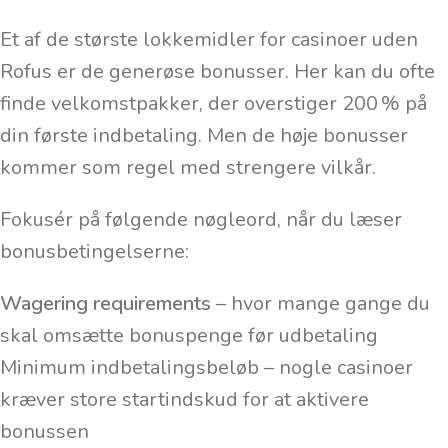
Et af de største lokkemidler for casinoer uden
Rofus er de generøse bonusser. Her kan du ofte
finde velkomstpakker, der overstiger 200 % på
din første indbetaling. Men de høje bonusser
kommer som regel med strengere vilkår.
Fokusér på følgende nøgleord, når du læser
bonusbetingelserne:
Wagering requirements
– hvor mange gange du
skal omsætte bonuspenge før udbetaling
Minimum indbetalingsbeløb – nogle casinoer
kræver store startindskud for at aktivere
bonussen