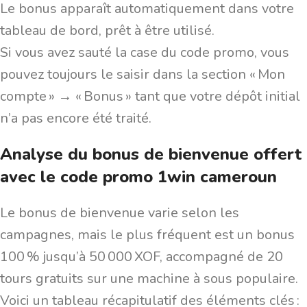
Le bonus apparaît automatiquement dans votre
tableau de bord, prêt à être utilisé.
Si vous avez sauté la case du code promo, vous
pouvez toujours le saisir dans la section « Mon
compte » → « Bonus » tant que votre dépôt initial
n’a pas encore été traité.
Analyse du bonus de bienvenue offert
avec le code promo 1win cameroun
Le bonus de bienvenue varie selon les
campagnes, mais le plus fréquent est un bonus
100 % jusqu’à 50 000 XOF, accompagné de 20
tours gratuits sur une machine à sous populaire.
Voici un tableau récapitulatif des éléments clés :