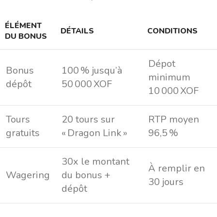
ÉLÉMENT
DÉTAILS
CONDITIONS
DU BONUS
Dépot
Bonus
100 % jusqu’à
minimum
dépôt
50 000 XOF
10 000 XOF
Tours
20 tours sur
RTP moyen
gratuits
« Dragon Link »
96,5 %
30x le montant
À remplir en
Wagering
du bonus +
30 jours
dépôt