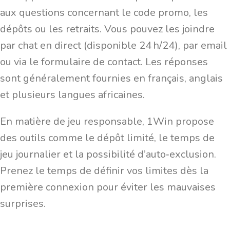
aux questions concernant le code promo, les
dépôts ou les retraits. Vous pouvez les joindre
par chat en direct (disponible 24 h/24), par email
ou via le formulaire de contact. Les réponses
sont généralement fournies en français, anglais
et plusieurs langues africaines.
En matière de jeu responsable, 1Win propose
des outils comme le dépôt limité, le temps de
jeu journalier et la possibilité d’auto‑exclusion.
Prenez le temps de définir vos limites dès la
première connexion pour éviter les mauvaises
surprises.