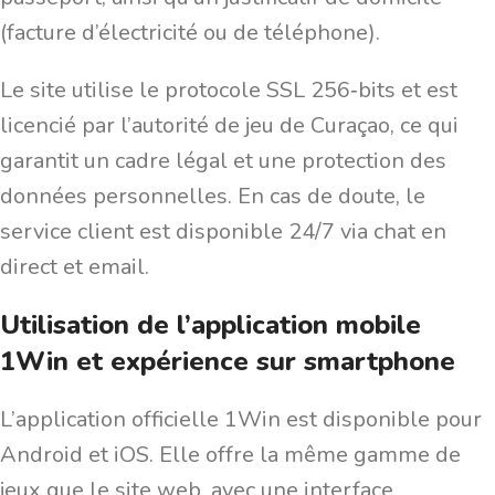
(facture d’électricité ou de téléphone).
Le site utilise le protocole SSL 256‑bits et est
licencié par l’autorité de jeu de Curaçao, ce qui
garantit un cadre légal et une protection des
données personnelles. En cas de doute, le
service client est disponible 24/7 via chat en
direct et email.
Utilisation de l’application mobile
1Win et expérience sur smartphone
L’application officielle 1Win est disponible pour
Android et iOS. Elle offre la même gamme de
jeux que le site web, avec une interface