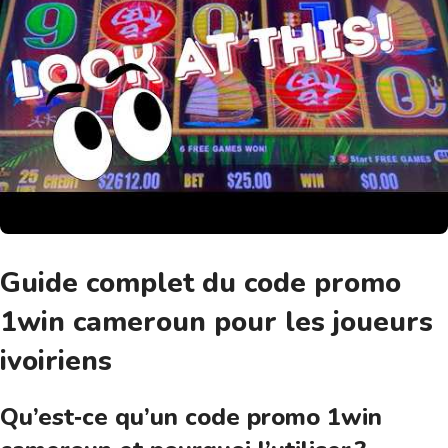
Guide complet du code promo
1win cameroun pour les joueurs
ivoiriens
Qu’est‑ce qu’un code promo 1win