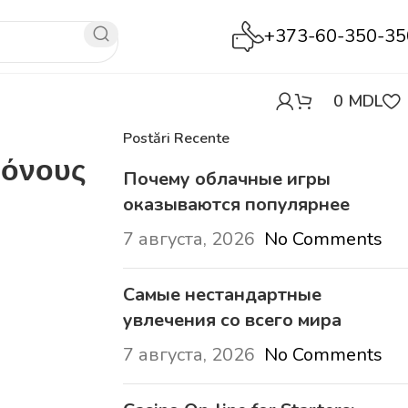
+373-60-350-35
0
MDL
Postări Recente
πόνους
Почему облачные игры
оказываются популярнее
7 августа, 2026
No Comments
Самые нестандартные
увлечения со всего мира
7 августа, 2026
No Comments