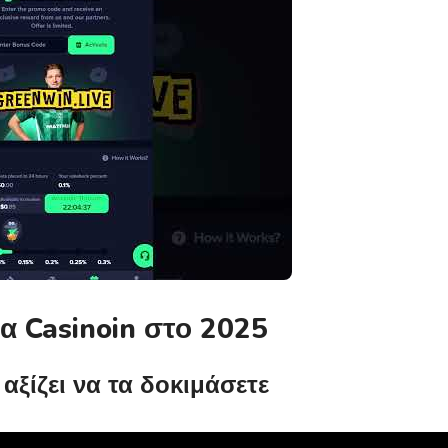
α Casinoin στο 2025
ί αξίζει να τα δοκιμάσετε