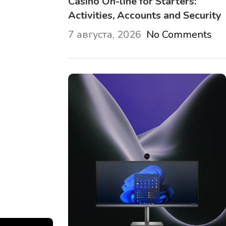
Casino On-line for Starters:
Activities, Accounts and Security
7 августа, 2026
No Comments