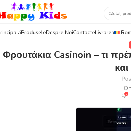
rincipală
Produsele
Despre Noi
Contacte
Livrarea
Rom
Φρουτάκια Casinoin – τι πρέ
και
Pos
On
0