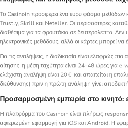
Το Casinoin προσφέρει ένα ευρύ φάσμα μεθόδων 
Trustly, Skrill και Neteller. Οι περισσότερες κατ
διαθέσιμα για τα φρουτάκια σε δευτερόλεπτα. Δεν 
ηλεκτρονικές μεθόδους, αλλά οι κάρτες μπορεί να 
Για τις αναλήψεις, η διαδικασία είναι ελαφρώς π
αίτησης, η μέση ταχύτητα είναι 24–48 ώρες για e‑
ελάχιστη αναλήψη είναι 20 €, και απαιτείται η επα
διεύθυνσης) πριν η πρώτη ανάληψη γίνει αποδεκτή
Προσαρμοσμένη εμπειρία στο κινητό: ε
Η πλατφόρμα του Casinoin είναι πλήρως responsiv
αφιερωμένη εφαρμογή για iOS και Android. Η εφαρ