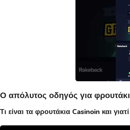
Ο απόλυτος οδηγός για φρουτάκι
Τι είναι τα φρουτάκια Casinoin και γιατ