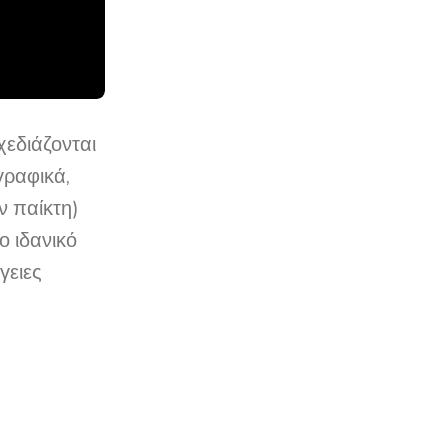
χεδιάζονται
γραφικά,
ν παίκτη)
ο ιδανικό
γειες