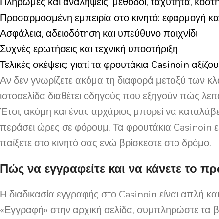
Πληρωμές και αναλήψεις: μέθοδοι, ταχύτητα, κόστ
Προσαρμοσμένη εμπειρία στο κινητό: εφαρμογή και
Ασφάλεια, αδειοδότηση και υπεύθυνο παιχνίδι
Συχνές ερωτήσεις και τεχνική υποστήριξη
Τελικές σκέψεις: γιατί τα φρουτάκια Casinoin αξίζ
Αν δεν γνωρίζετε ακόμα τη διαφορά μεταξύ των κλ
ιστοσελίδα διαθέτει οδηγούς που εξηγούν πώς λειτ
Έτσι, ακόμη και ένας αρχάριος μπορεί να καταλάβε
περάσει ώρες σε φόρουμ. Τα φρουτάκια Casinoin εί
παίξετε στο κινητό σας ενώ βρίσκεστε στο δρόμο.
Πώς να εγγραφείτε και να κάνετε το π
Η διαδικασία εγγραφής στο Casinoin είναι απλή κα
«Εγγραφή» στην αρχική σελίδα, συμπληρώστε τα β