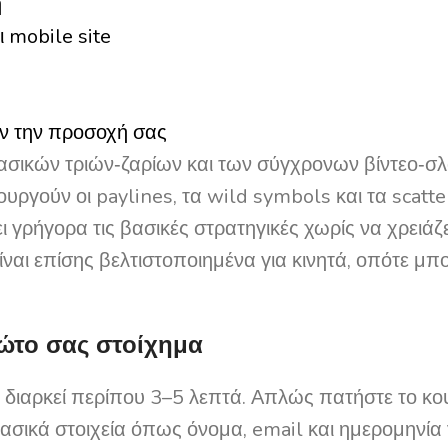
η
 mobile site
ουν την προσοχή σας
ασικών τριών‑ζαρίων και των σύγχρονων βίντεο‑σλ
ουργούν οι paylines, τα wild symbols και τα scatt
ι γρήγορα τις βασικές στρατηγικές χωρίς να χρειάζ
ναι επίσης βελτιστοποιημένα για κινητά, οπότε μπο
ρώτο σας στοίχημα
ι διαρκεί περίπου 3–5 λεπτά. Απλώς πατήστε το κο
ασικά στοιχεία όπως όνομα, email και ημερομηνία