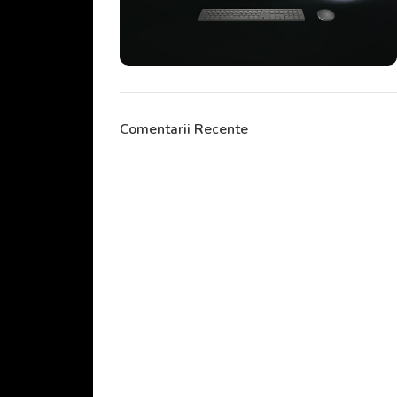
ON SALE
HP Envy 34
Comentarii Recente
To Shop