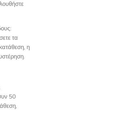
ολουθήστε
δους:
σετε τα
 κατάθεση, η
υστέρηση.
ι
συν 50
τάθεση,