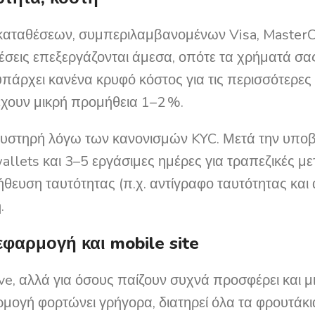
καταθέσεων, συμπεριλαμβανομένων Visa, MasterC
αθέσεις επεξεργάζονται άμεσα, οπότε τα χρήματά σας
υπάρχει κανένα κρυφό κόστος για τις περισσότερες
έχουν μικρή προμήθεια 1–2 %.
ιο αυστηρή λόγω των κανονισμών KYC. Μετά την υπο
wallets και 3–5 εργάσιμες ημέρες για τραπεζικές μ
λήθευση ταυτότητας (π.χ. αντίγραφο ταυτότητας και
.
φαρμογή και mobile site
e, αλλά για όσους παίζουν συχνά προσφέρει και μ
μογή φορτώνει γρήγορα, διατηρεί όλα τα φρουτάκι