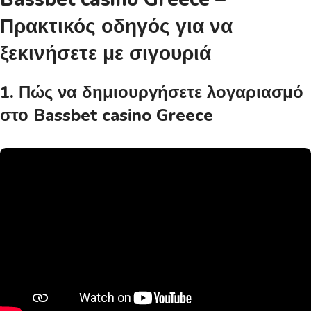
Πρακτικός οδηγός για να
ξεκινήσετε με σιγουριά
1. Πώς να δημιουργήσετε λογαριασμό
στο Bassbet casino Greece