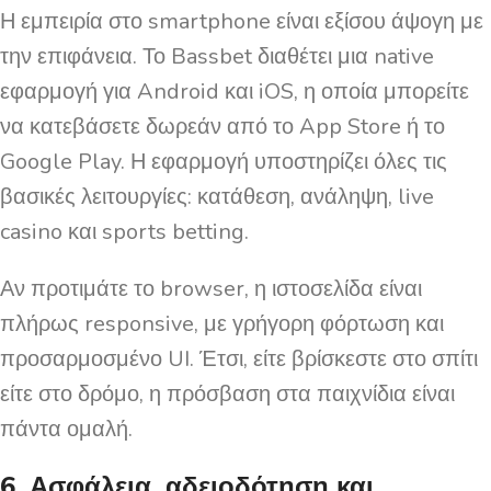
Η εμπειρία στο smartphone είναι εξίσου άψογη με
την επιφάνεια. Το Bassbet διαθέτει μια native
εφαρμογή για Android και iOS, η οποία μπορείτε
να κατεβάσετε δωρεάν από το App Store ή το
Google Play. Η εφαρμογή υποστηρίζει όλες τις
βασικές λειτουργίες: κατάθεση, ανάληψη, live
casino και sports betting.
Αν προτιμάτε το browser, η ιστοσελίδα είναι
πλήρως responsive, με γρήγορη φόρτωση και
προσαρμοσμένο UI. Έτσι, είτε βρίσκεστε στο σπίτι
είτε στο δρόμο, η πρόσβαση στα παιχνίδια είναι
πάντα ομαλή.
6. Ασφάλεια, αδειοδότηση και