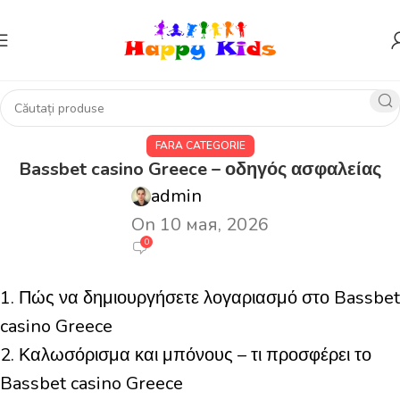
FARA CATEGORIE
Bassbet casino Greece – οδηγός ασφαλείας
admin
On 10 мая, 2026
0
1. Πώς να δημιουργήσετε λογαριασμό στο Bassbet
casino Greece
2. Καλωσόρισμα και μπόνους – τι προσφέρει το
Bassbet casino Greece