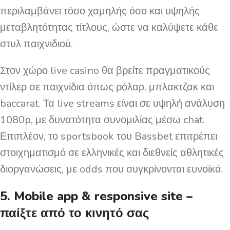
περιλαμβάνει τόσο χαμηλής όσο και υψηλής
μεταβλητότητας τίτλους, ώστε να καλύψετε κάθε
στυλ παιχνιδιού.
Στον χώρο live casino θα βρείτε πραγματικούς
ντίλερ σε παιχνίδια όπως ρόλαρ, μπλακτζακ και
baccarat. Τα live streams είναι σε υψηλή ανάλυση
1080p, με δυνατότητα συνομιλίας μέσω chat.
Επιπλέον, το sportsbook του Bassbet επιτρέπει
στοιχηματισμό σε ελληνικές και διεθνείς αθλητικές
διοργανώσεις, με odds που συγκρίνονται ευνοϊκά.
5. Mobile app & responsive site –
παίξτε από το κινητό σας