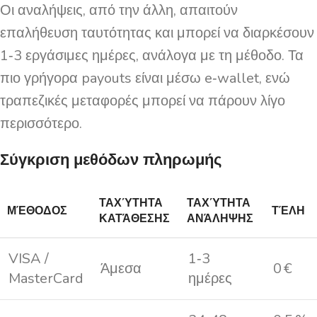
Οι αναλήψεις, από την άλλη, απαιτούν
επαλήθευση ταυτότητας και μπορεί να διαρκέσουν
1‑3 εργάσιμες ημέρες, ανάλογα με τη μέθοδο. Τα
πιο γρήγορα payouts είναι μέσω e‑wallet, ενώ
τραπεζικές μεταφορές μπορεί να πάρουν λίγο
περισσότερο.
Σύγκριση μεθόδων πληρωμής
ΤΑΧΎΤΗΤΑ
ΤΑΧΎΤΗΤΑ
ΜΈΘΟΔΟΣ
ΤΈΛΗ
ΚΑΤΆΘΕΣΗΣ
ΑΝΆΛΗΨΗΣ
VISA /
1‑3
Άμεσα
0 €
MasterCard
ημέρες