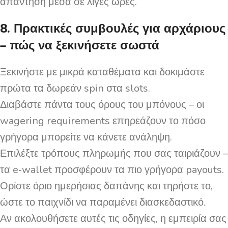
απάντηση μέσα σε λίγες ώρες.
8. Πρακτικές συμβουλές για αρχάριους
– πώς να ξεκινήσετε σωστά
Ξεκινήστε με μικρά καταθέματα και δοκιμάστε
πρώτα τα δωρεάν spin στα slots.
Διαβάστε πάντα τους όρους του μπόνους – οι
wagering requirements επηρεάζουν το πόσο
γρήγορα μπορείτε να κάνετε ανάληψη.
Επιλέξτε τρόπους πληρωμής που σας ταιριάζουν –
τα e‑wallet προσφέρουν τα πιο γρήγορα payouts.
Ορίστε όριο ημερήσιας δαπάνης και τηρήστε το,
ώστε το παιχνίδι να παραμένει διασκεδαστικό.
Αν ακολουθήσετε αυτές τις οδηγίες, η εμπειρία σας