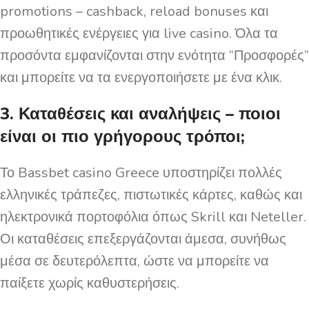
promotions – cashback, reload bonuses και
προωθητικές ενέργειες για live casino. Όλα τα
προσόντα εμφανίζονται στην ενότητα “Προσφορές”
και μπορείτε να τα ενεργοποιήσετε με ένα κλικ.
3. Καταθέσεις και αναλήψεις – ποιοι
είναι οι πιο γρήγορους τρόποι;
Το Bassbet casino Greece υποστηρίζει πολλές
ελληνικές τράπεζες, πιστωτικές κάρτες, καθώς και
ηλεκτρονικά πορτοφόλια όπως Skrill και Neteller.
Οι καταθέσεις επεξεργάζονται άμεσα, συνήθως
μέσα σε δευτερόλεπτα, ώστε να μπορείτε να
παίξετε χωρίς καθυστερήσεις.