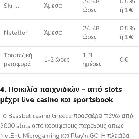
24‑48
0,5 %
Skrill
Άμεσα
ώρες
ή 1 €
24‑48
0,5 %
Neteller
Άμεσα
ώρες
ή 1 €
Τραπεζική
1‑3
1‑2 ώρες
0 €
μεταφορά
ημέρες
4. Ποικιλία παιχνιδιών – από slots
μέχρι live casino και sportsbook
Το Bassbet casino Greece προσφέρει πάνω από
2000 slots από κορυφαίους παρόχους όπως
NetEnt, Microgaming και Play’n GO. Η πλειάδα