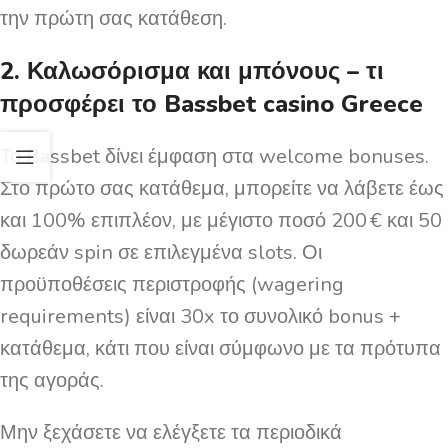
την πρώτη σας κατάθεση.
2. Καλωσόρισμα και μπόνους – τι
προσφέρει το Bassbet casino Greece
Το Bassbet δίνει έμφαση στα welcome bonuses.
Στο πρώτο σας κατάθεμα, μπορείτε να λάβετε έως
και 100% επιπλέον, με μέγιστο ποσό 200 € και 50
δωρεάν spin σε επιλεγμένα slots. Οι
προϋποθέσεις περιστροφής (wagering
requirements) είναι 30x το συνολικό bonus +
κατάθεμα, κάτι που είναι σύμφωνο με τα πρότυπα
της αγοράς.
Μην ξεχάσετε να ελέγξετε τα περιοδικά