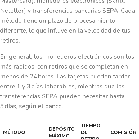
Mastercard), monederos electrónicos (Skrill,
Neteller) y transferencias bancarias SEPA. Cada
método tiene un plazo de procesamiento
diferente, lo que influye en la velocidad de tus
retiros.
En general, los monederos electrónicos son los
más rápidos, con retiros que se completan en
menos de 24 horas. Las tarjetas pueden tardar
entre 1 y 3 días laborables, mientras que las
transferencias SEPA pueden necesitar hasta
5 días, según el banco.
TIEMPO
DEPÓSITO
MÉTODO
DE
COMISIÓN
MÁXIMO