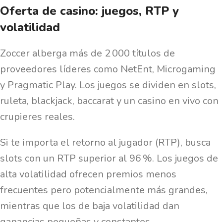
Oferta de casino: juegos, RTP y
volatilidad
Zoccer alberga más de 2 000 títulos de
proveedores líderes como NetEnt, Microgaming
y Pragmatic Play. Los juegos se dividen en slots,
ruleta, blackjack, baccarat y un casino en vivo con
crupieres reales.
Si te importa el retorno al jugador (RTP), busca
slots con un RTP superior al 96 %. Los juegos de
alta volatilidad ofrecen premios menos
frecuentes pero potencialmente más grandes,
mientras que los de baja volatilidad dan
ganancias pequeñas y constantes.