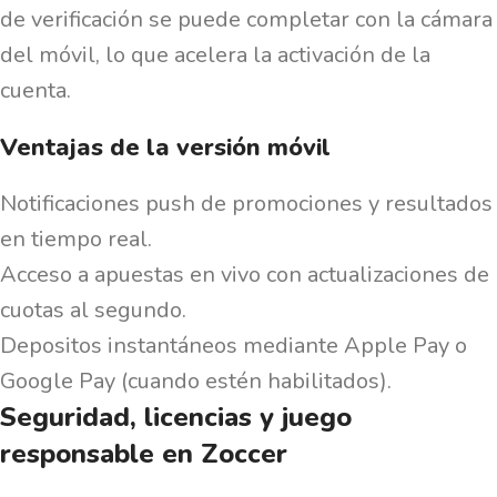
de verificación se puede completar con la cámara
del móvil, lo que acelera la activación de la
cuenta.
Ventajas de la versión móvil
Notificaciones push de promociones y resultados
en tiempo real.
Acceso a apuestas en vivo con actualizaciones de
cuotas al segundo.
Depositos instantáneos mediante Apple Pay o
Google Pay (cuando estén habilitados).
Seguridad, licencias y juego
responsable en Zoccer