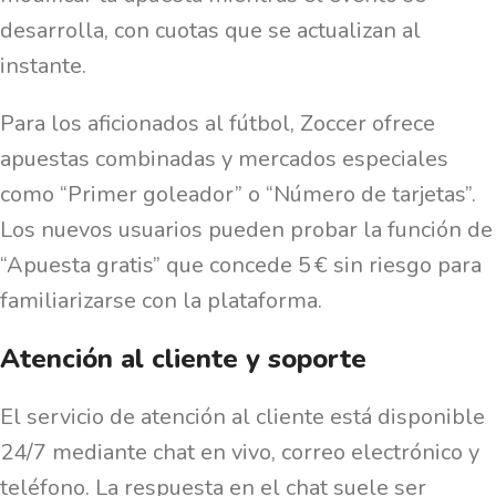
desarrolla, con cuotas que se actualizan al
instante.
Para los aficionados al fútbol, Zoccer ofrece
apuestas combinadas y mercados especiales
como “Primer goleador” o “Número de tarjetas”.
Los nuevos usuarios pueden probar la función de
“Apuesta gratis” que concede 5 € sin riesgo para
familiarizarse con la plataforma.
Atención al cliente y soporte
El servicio de atención al cliente está disponible
24/7 mediante chat en vivo, correo electrónico y
teléfono. La respuesta en el chat suele ser