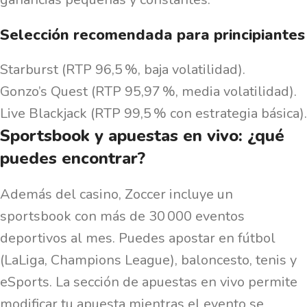
Selección recomendada para principiantes
Starburst (RTP 96,5 %, baja volatilidad).
Gonzo’s Quest (RTP 95,97 %, media volatilidad).
Live Blackjack (RTP 99,5 % con estrategia básica).
Sportsbook y apuestas en vivo: ¿qué
puedes encontrar?
Además del casino, Zoccer incluye un
sportsbook con más de 30 000 eventos
deportivos al mes. Puedes apostar en fútbol
(LaLiga, Champions League), baloncesto, tenis y
eSports. La sección de apuestas en vivo permite
modificar tu apuesta mientras el evento se