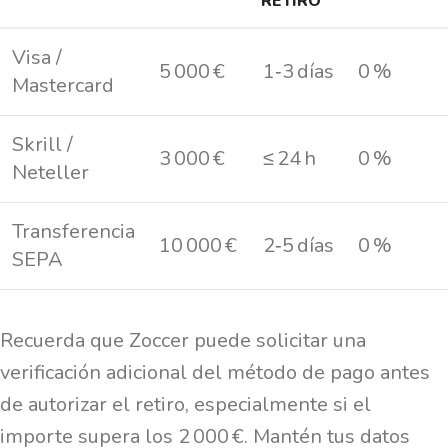
RETIRO
Visa /
5 000 €
1‑3 días
0 %
Mastercard
Skrill /
3 000 €
≤ 24 h
0 %
Neteller
Transferencia
10 000 €
2‑5 días
0 %
SEPA
Recuerda que Zoccer puede solicitar una
verificación adicional del método de pago antes
de autorizar el retiro, especialmente si el
importe supera los 2 000 €. Mantén tus datos