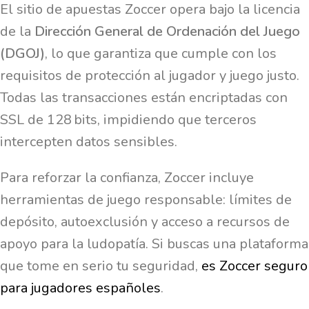
El sitio de apuestas Zoccer opera bajo la licencia
de la
Dirección General de Ordenación del Juego
(DGOJ)
, lo que garantiza que cumple con los
requisitos de protección al jugador y juego justo.
Todas las transacciones están encriptadas con
SSL de 128 bits, impidiendo que terceros
intercepten datos sensibles.
Para reforzar la confianza, Zoccer incluye
herramientas de juego responsable: límites de
depósito, autoexclusión y acceso a recursos de
apoyo para la ludopatía. Si buscas una plataforma
que tome en serio tu seguridad,
es Zoccer seguro
para jugadores españoles
.