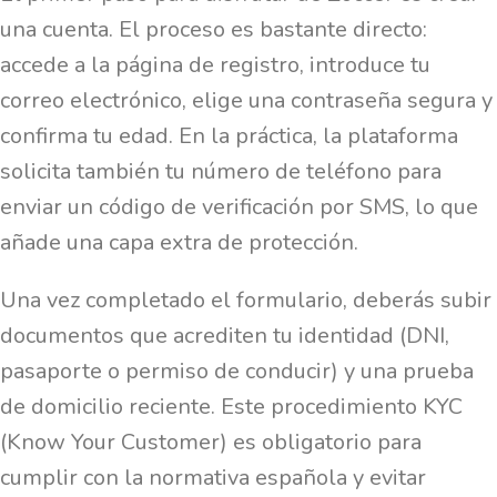
una cuenta. El proceso es bastante directo:
accede a la página de registro, introduce tu
correo electrónico, elige una contraseña segura y
confirma tu edad. En la práctica, la plataforma
solicita también tu número de teléfono para
enviar un código de verificación por SMS, lo que
añade una capa extra de protección.
Una vez completado el formulario, deberás subir
documentos que acrediten tu identidad (DNI,
pasaporte o permiso de conducir) y una prueba
de domicilio reciente. Este procedimiento KYC
(Know Your Customer) es obligatorio para
cumplir con la normativa española y evitar