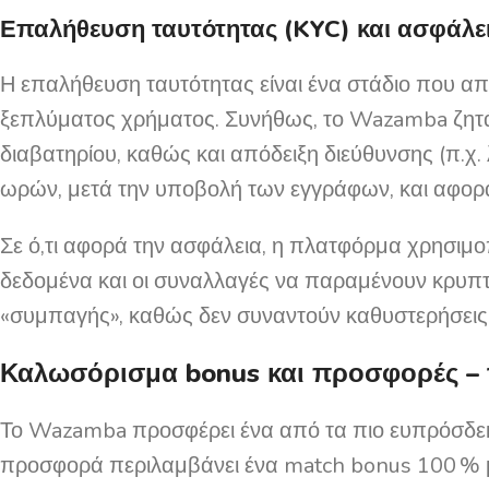
Επαλήθευση ταυτότητας (KYC) και ασφάλε
Η επαλήθευση ταυτότητας είναι ένα στάδιο που απ
ξεπλύματος χρήματος. Συνήθως, το Wazamba ζητάε
διαβατηρίου, καθώς και απόδειξη διεύθυνσης (π.χ. 
ωρών, μετά την υποβολή των εγγράφων, και αφορ
Σε ό,τι αφορά την ασφάλεια, η πλατφόρμα χρησιμ
δεδομένα και οι συναλλαγές να παραμένουν κρυπτο
«συμπαγής», καθώς δεν συναντούν καθυστερήσεις
Καλωσόρισμα bonus και προσφορές – τ
Το Wazamba προσφέρει ένα από τα πιο ευπρόσδεκ
προσφορά περιλαμβάνει ένα match bonus 100 % μέ