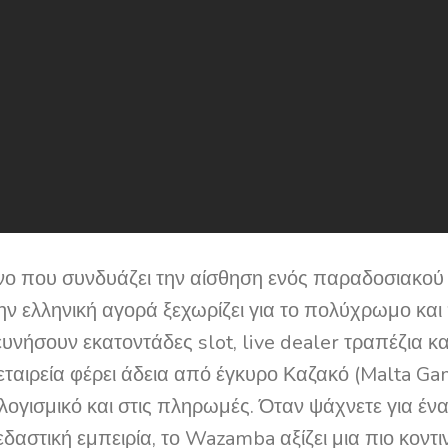
ίνο που συνδυάζει την αίσθηση ενός παραδοσιακο
την ελληνική αγορά ξεχωρίζει για το πολύχρωμο και
υνήσουν εκατοντάδες slot, live dealer τραπέζια κα
 εταιρεία φέρει άδεια από έγκυρο Καζακό (Malta G
 λογισμικό και στις πληρωμές. Όταν ψάχνετε για έν
αστική εμπειρία, το Wazamba αξίζει μια πιο κοντιν