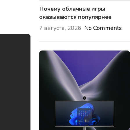
Почему облачные игры
оказываются популярнее
7 августа, 2026
No Comments