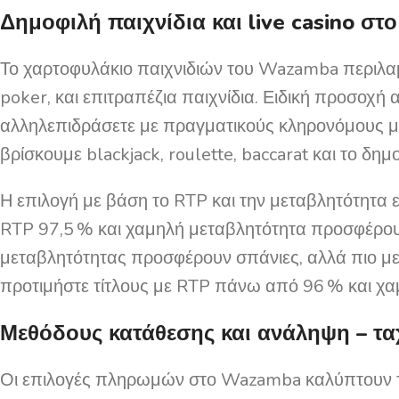
Δημοφιλή παιχνίδια και live casino σ
Το χαρτοφυλάκιο παιχνιδιών του Wazamba περιλαμ
poker, και επιτραπέζια παιχνίδια. Ειδική προσοχή 
αλληλεπιδράσετε με πραγματικούς κληρονόμους μέ
βρίσκουμε blackjack, roulette, baccarat και το δη
Η επιλογή με βάση το RTP και την μεταβλητότητα εί
RTP 97,5 % και χαμηλή μεταβλητότητα προσφέρουν
μεταβλητότητας προσφέρουν σπάνιες, αλλά πιο με
προτιμήστε τίτλους με RTP πάνω από 96 % και χα
Μεθόδους κατάθεσης και ανάληψη – τα
Οι επιλογές πληρωμών στο Wazamba καλύπτουν τις