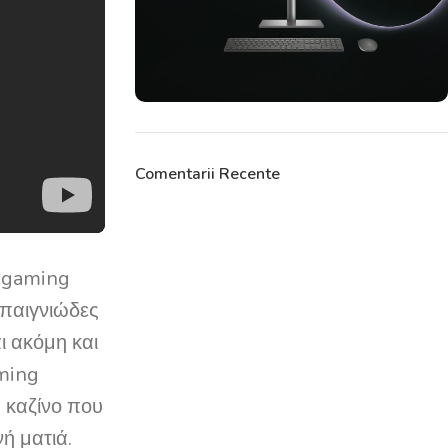
ON SALE
HP Envy 34
Comentarii Recente
To Shop
ύ gaming
 παιγνιώδες
ι ακόμη και
aming
α καζίνο που
ή ματιά.