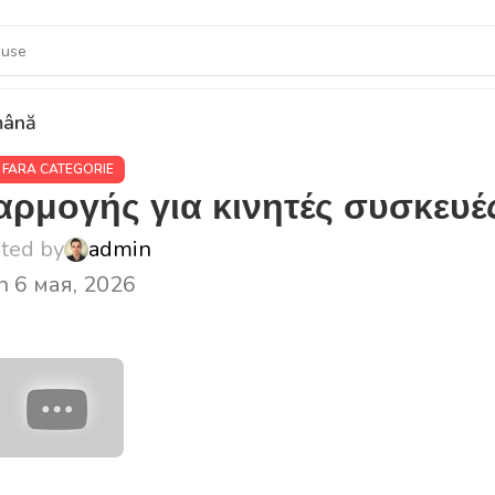
ână
FARA CATEGORIE
ρμογής για κινητές συσκευέ
ted by
admin
n 6 мая, 2026