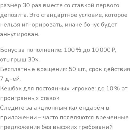
размер 30 раз вместе со ставкой первого
депозита. Это стандартное условие, которое
нельзя игнорировать, иначе бонус будет
аннулирован.
Бонус за пополнение: 100 % до 10 000 ₽,
отыгрыш 30×.
Бесплатные вращения: 50 шт., срок действия
7 дней.
Кешбэк для постоянных игроков: до 10 % от
проигранных ставок.
Следите за акционным календарём в
приложении – часто появляются временные
предложения без высоких требований