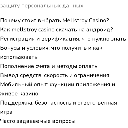
защиту персональных данных.
Почему стоит выбрать Mellstroy Casino?
Как mellstroy casino скачать на андроид?
Регистрация и верификация: что нужно знать
Бонусы и условия: что получить и как
использовать
Пополнение счета и методы оплаты
Вывод средств: скорость и ограничения
Мобильный опыт: функции приложения и
живое казино
Поддержка, безопасность и ответственная
игра
Часто задаваемые вопросы