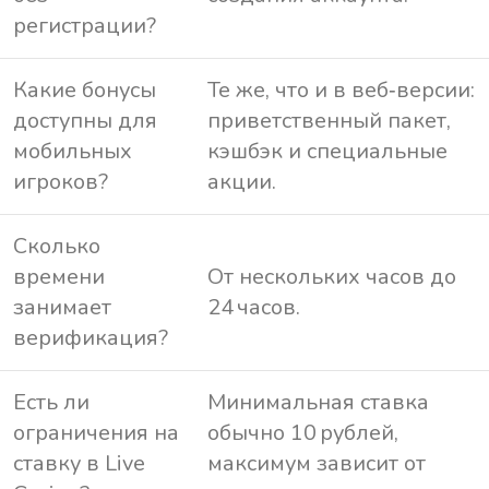
регистрации?
Какие бонусы
Те же, что и в веб‑версии:
доступны для
приветственный пакет,
мобильных
кэшбэк и специальные
игроков?
акции.
Сколько
времени
От нескольких часов до
занимает
24 часов.
верификация?
Есть ли
Минимальная ставка
ограничения на
обычно 10 рублей,
ставку в Live
максимум зависит от