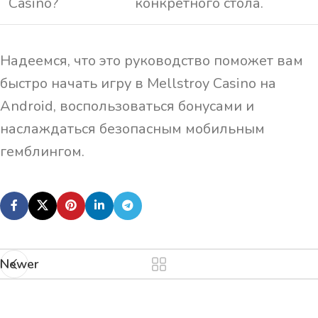
Casino?
конкретного стола.
Надеемся, что это руководство поможет вам
быстро начать игру в Mellstroy Casino на
Android, воспользоваться бонусами и
наслаждаться безопасным мобильным
гемблингом.
Newer