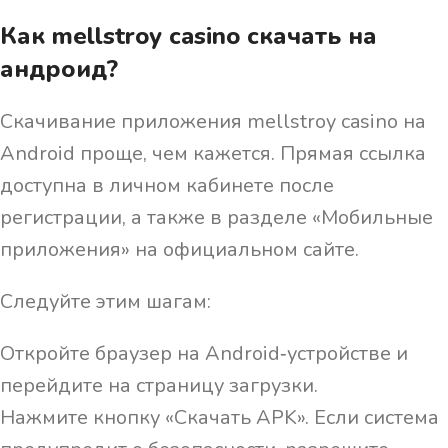
Как mellstroy casino скачать на
андроид?
Скачивание приложения mellstroy casino на
Android проще, чем кажется. Прямая ссылка
доступна в личном кабинете после
регистрации, а также в разделе «Мобильные
приложения» на официальном сайте.
Следуйте этим шагам:
Откройте браузер на Android‑устройстве и
перейдите на страницу загрузки.
Нажмите кнопку «Скачать APK». Если система