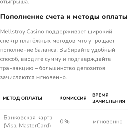
отыгрыша.
Пополнение счета и методы оплаты
Mellstroy Casino поддерживает широкий
спектр платёжных методов, что упрощает
пополнение баланса. Выбирайте удобный
способ, вводите сумму и подтверждайте
транзакцию – большинство депозитов
зачисляются мгновенно.
ВРЕМЯ
МЕТОД ОПЛАТЫ
КОМИССИЯ
ЗАЧИСЛЕНИЯ
Банковская карта
0 %
мгновенно
(Visa, MasterCard)