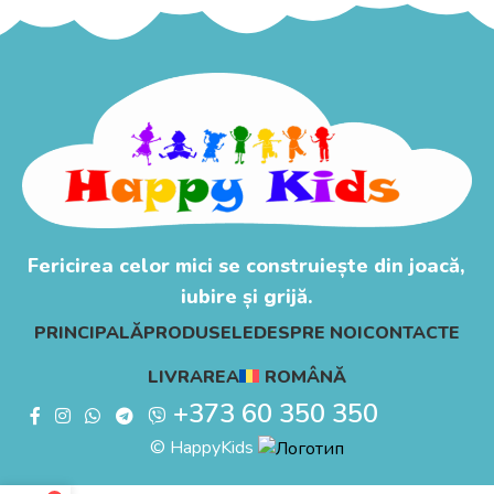
Fericirea celor mici se construiește din joacă,
iubire și grijă.
PRINCIPALĂ
PRODUSELE
DESPRE NOI
CONTACTE
LIVRAREA
ROMÂNĂ
+373 60 350 350
© HappyKids