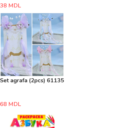
38
MDL
Set agrafa (2pcs) 61135
68
MDL