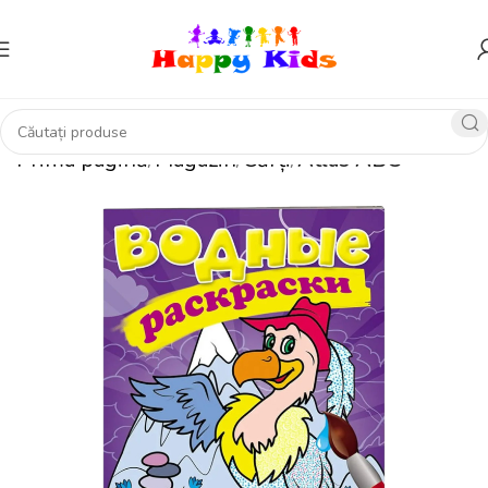
Prima pagină
Magazin
Cărți
Atlas ABC