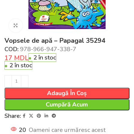
Click pentru a mări
Vopsele de apă – Papagal 35294
COD:
978-966-947-338-7
17
MDL
2 în stoc
2 în stoc
Adaugă În Coș
Cumpără Acum
Share:
20
Oameni care urmăresc acest