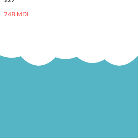
227
248
MDL