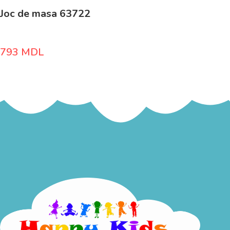
Joc de masa 63722
793
MDL