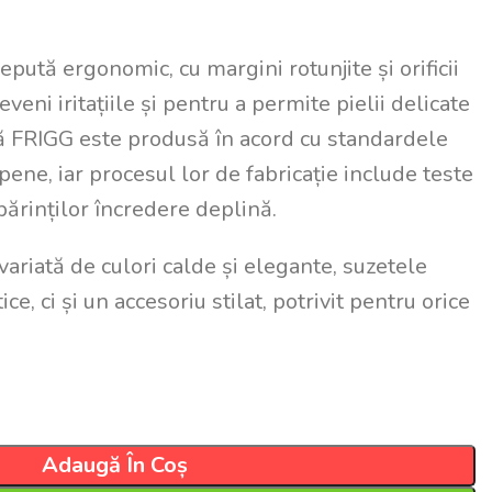
pută ergonomic, cu margini rotunjite și orificii
eveni iritațiile și pentru a permite pielii delicate
tă FRIGG este produsă în acord cu standardele
pene, iar procesul lor de fabricație include teste
părinților încredere deplină.
ariată de culori calde și elegante, suzetele
e, ci și un accesoriu stilat, potrivit pentru orice
Adaugă În Coș