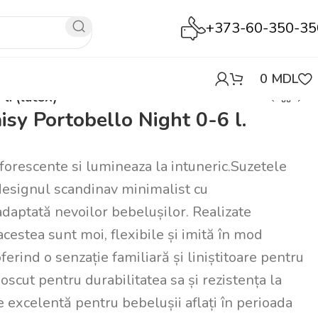
+373-60-350-35
0
MDL
. (latex)
sy Portobello Night 0-6 l.
orescente si lumineaza la intuneric.Suzetele
designul scandinav minimalist cu
adaptată nevoilor bebelușilor. Realizate
cestea sunt moi, flexibile și imită în mod
ferind o senzație familiară și liniștitoare pentru
noscut pentru durabilitatea sa și rezistența la
e excelentă pentru bebelușii aflați în perioada