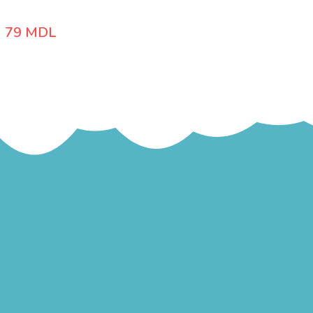
79
MDL