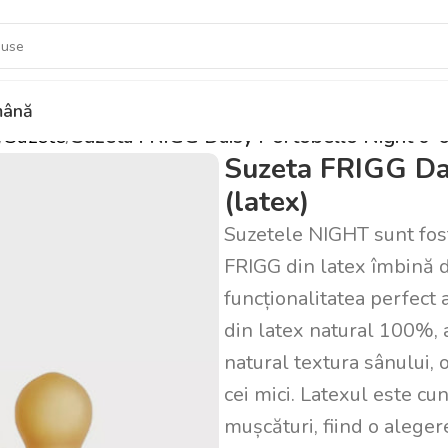
ână
Suzete
Suzeta FRIGG Daisy Portobello Night 0-6 l
Suzeta FRIGG Dai
(latex)
Suzetele NIGHT sunt fosf
FRIGG din latex îmbină 
funcționalitatea perfect 
din latex natural 100%, a
natural textura sânului, o
cei mici. Latexul este cu
mușcături, fiind o aleger