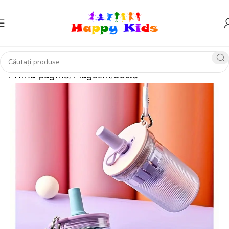
Prima pagină
Magazin
sticlă