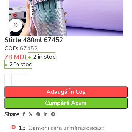
Click pentru a mări
Sticla 480ml 67452
COD:
67452
78
MDL
2 în stoc
2 în stoc
Adaugă În Coș
Cumpără Acum
Share:
15
Oameni care urmăresc acest