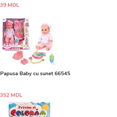
39
MDL
Papusa Baby cu sunet 66545
352
MDL